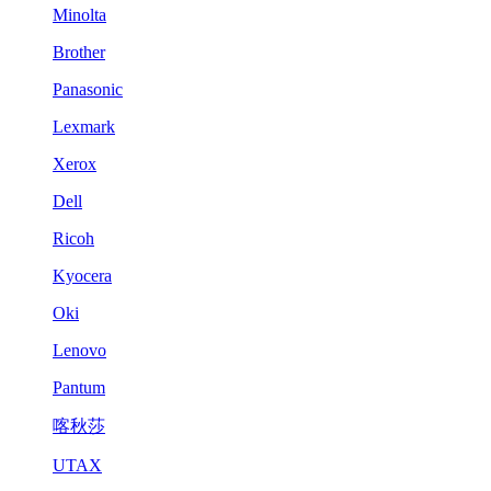
Minolta
Brother
Panasonic
Lexmark
Xerox
Dell
Ricoh
Kyocera
Oki
Lenovo
Pantum
喀秋莎
UTAX