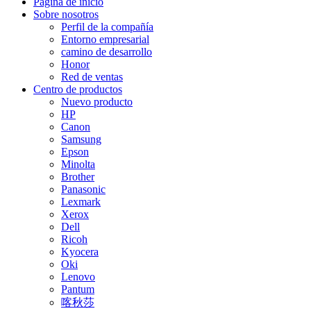
Página de inicio
Sobre nosotros
Perfil de la compañía
Entorno empresarial
camino de desarrollo
Honor
Red de ventas
Centro de productos
Nuevo producto
HP
Canon
Samsung
Epson
Minolta
Brother
Panasonic
Lexmark
Xerox
Dell
Ricoh
Kyocera
Oki
Lenovo
Pantum
喀秋莎