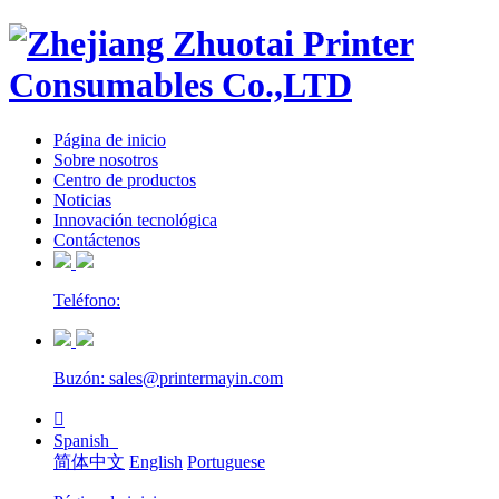
Página de inicio
Sobre nosotros
Centro de productos
Noticias
Innovación tecnológica
Contáctenos
Teléfono:
Buzón: sales@printermayin.com

Spanish
简体中文
English
Portuguese