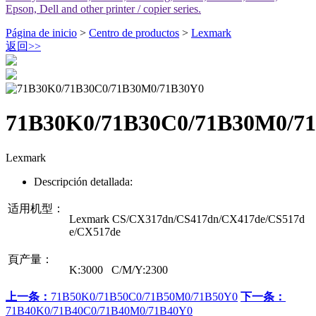
Epson, Dell and other printer / copier series.
Página de inicio
>
Centro de productos
>
Lexmark
返回
>>
71B30K0/71B30C0/71B30M0/7
Lexmark
Descripción detallada:
适用机型：
Lexmark CS/CX317dn/CS417dn/CX417de/CS517d
e/CX517de
頁产量：
K:3000 C/M/Y:2300
上一条：
71B50K0/71B50C0/71B50M0/71B50Y0
下一条：
71B40K0/71B40C0/71B40M0/71B40Y0