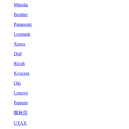
Minolta
Brother
Panasonic
Lexmark
Xerox
Dell
Ricoh
Kyocera
Oki
Lenovo
Pantum
喀秋莎
UTAX