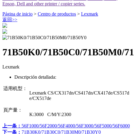
Epson, Dell and other printer / copier series.
Página de inicio
>
Centro de productos
>
Lexmark
返回
>>
71B50K0/71B50C0/71B50M0/7
Lexmark
Descripción detallada:
适用机型：
Lexmark CS/CX317dn/CS417dn/CX417de/CS517d
e/CX517de
頁产量：
K:3000 C/M/Y:2300
上一条：
56F1000/56F2000/56F4000/56F3000/56F5000/56F6000
下一条：
71B30K0/71B30C0/71B30M0/71B30Y0