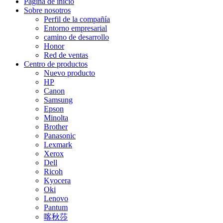
Página de inicio
Sobre nosotros
Perfil de la compañía
Entorno empresarial
camino de desarrollo
Honor
Red de ventas
Centro de productos
Nuevo producto
HP
Canon
Samsung
Epson
Minolta
Brother
Panasonic
Lexmark
Xerox
Dell
Ricoh
Kyocera
Oki
Lenovo
Pantum
喀秋莎