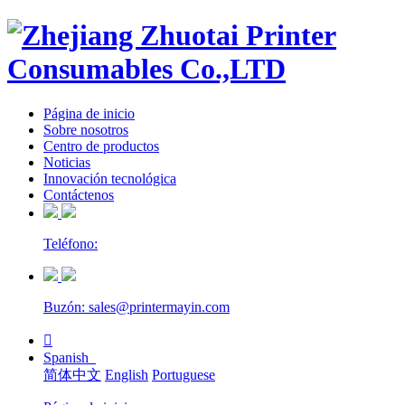
Página de inicio
Sobre nosotros
Centro de productos
Noticias
Innovación tecnológica
Contáctenos
Teléfono:
Buzón: sales@printermayin.com

Spanish
简体中文
English
Portuguese