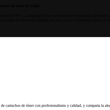
uchos de tinta) de China
junio de 1998. La empresa se ha convertido en consumibles de impresió
 y la etapa de desarrollo benigna de casi 22 años. Empresas líderes en la
e de cartuchos de tóner con profesionalismo y calidad, y comparta la aleg