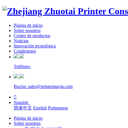
Página de inicio
Sobre nosotros
Centro de productos
Noticias
Innovación tecnológica
Contáctenos
Teléfono:
Buzón: sales@printermayin.com

Spanish
简体中文
English
Portuguese
Página de inicio
Sobre nosotros