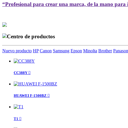
“Profesional para crear una marca, de la mano para 
Nuevo producto
HP
Canon
Samsung
Epson
Minolta
Brother
Panason
CC388Y

HUAWEI F-1500BZ

T1
