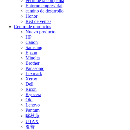
Perfil de la compañía
Entorno empresarial
camino de desarrollo
Honor
Red de ventas
Centro de productos
Nuevo producto
HP
Canon
Samsung
Epson
Minolta
Brother
Panasonic
Lexmark
Xerox
Dell
Ricoh
Kyocera
Oki
Lenovo
Pantum
喀秋莎
UTAX
夏普