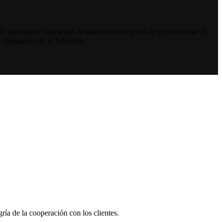
n nacionales (cartuchos de impresora) después de experimentar el
 vanguardia de la industria.
ría de la cooperación con los clientes.