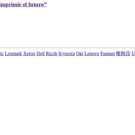
imprimir el futuro”
ic
Lexmark
Xerox
Dell
Ricoh
Kyocera
Oki
Lenovo
Pantum
喀秋莎