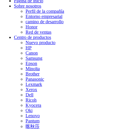
Página de inicio
Sobre nosotros
Perfil de la compañía
Entorno empresarial
camino de desarrollo
Honor
Red de ventas
Centro de productos
Nuevo producto
HP
Canon
Samsung
Epson
Minolta
Brother
Panasonic
Lexmark
Xerox
Dell
Ricoh
Kyocera
Oki
Lenovo
Pantum
喀秋莎