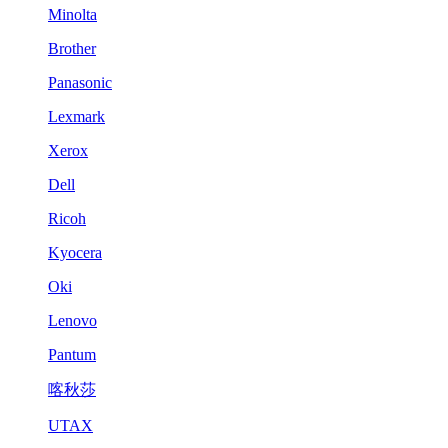
Minolta
Brother
Panasonic
Lexmark
Xerox
Dell
Ricoh
Kyocera
Oki
Lenovo
Pantum
喀秋莎
UTAX