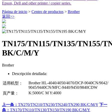
Epson, Dell and other printer / copier series.
Página de inicio
>
Centro de productos
>
Brother
返回
>>
TN175/TN115/TN135/TN155/T
BK/C/M/Y
Brother
Descripción detallada:
Brother HL-4040/4050/4070/DCP-9040CN/9042/
适用机型：
9045/9440CN/MFC-9440/9450/9840CDW
K:5000/C M Y:4000
頁产量：
上一条：
TN270/TN210/TN230/TN240/TN290 BK/C/M/Y
下一
条：
TN170/TN110/TN130/TN150/TN190 BK/C/M/Y