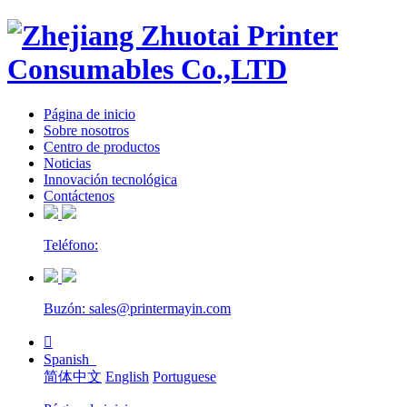
Página de inicio
Sobre nosotros
Centro de productos
Noticias
Innovación tecnológica
Contáctenos
Teléfono:
Buzón: sales@printermayin.com

Spanish
简体中文
English
Portuguese