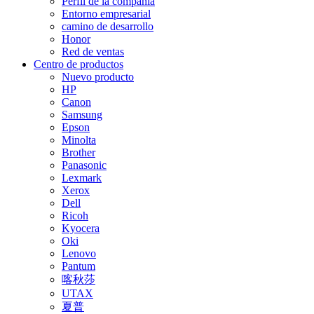
Perfil de la compañía
Entorno empresarial
camino de desarrollo
Honor
Red de ventas
Centro de productos
Nuevo producto
HP
Canon
Samsung
Epson
Minolta
Brother
Panasonic
Lexmark
Xerox
Dell
Ricoh
Kyocera
Oki
Lenovo
Pantum
喀秋莎
UTAX
夏普