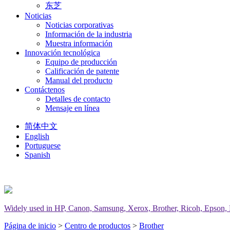
东芝
Noticias
Noticias corporativas
Información de la industria
Muestra información
Innovación tecnológica
Equipo de producción
Calificación de patente
Manual del producto
Contáctenos
Detalles de contacto
Mensaje en línea
简体中文
English
Portuguese
Spanish
Widely used in HP, Canon, Samsung, Xerox, Brother, Ricoh, Epson, Del
Página de inicio
>
Centro de productos
>
Brother