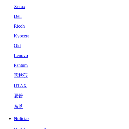
Xerox
Dell
Ricoh
Kyocera
Oki
Lenovo
Pantum
喀秋莎
UTAX
夏普
东芝
Noticias