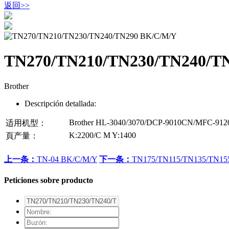
返回
>>
TN270/TN210/TN230/TN240/T
Brother
Descripción detallada:
Brother HL-3040/3070/DCP-9010CN/MFC-912
适用机型：
K:2200/C M Y:1400
頁产量：
上一条：
TN-04 BK/C/M/Y
下一条：
TN175/TN115/TN135/TN15
Peticiones sobre producto