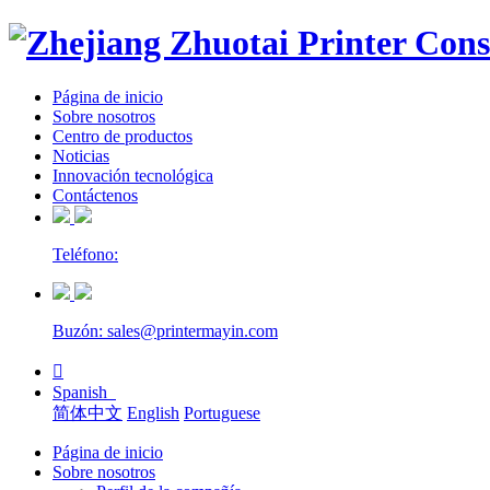
Página de inicio
Sobre nosotros
Centro de productos
Noticias
Innovación tecnológica
Contáctenos
Teléfono:
Buzón: sales@printermayin.com

Spanish
简体中文
English
Portuguese
Página de inicio
Sobre nosotros