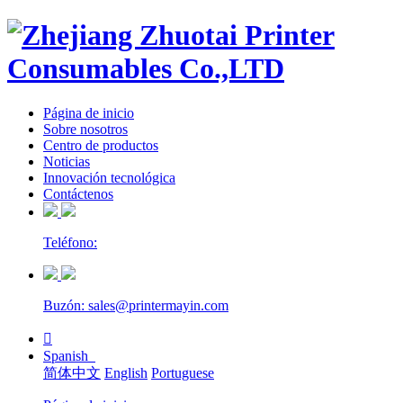
Página de inicio
Sobre nosotros
Centro de productos
Noticias
Innovación tecnológica
Contáctenos
Teléfono:
Buzón: sales@printermayin.com

Spanish
简体中文
English
Portuguese