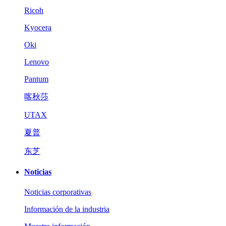
Ricoh
Kyocera
Oki
Lenovo
Pantum
喀秋莎
UTAX
夏普
东芝
Noticias
Noticias corporativas
Información de la industria