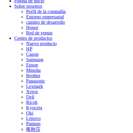
Página de inicio
Sobre nosotros
Perfil de la compañía
Entorno empresarial
camino de desarrollo
Honor
Red de ventas
Centro de productos
Nuevo producto
HP
Canon
Samsung
Epson
Minolta
Brother
Panasonic
Lexmark
Xerox
Dell
Ricoh
Kyocera
Oki
Lenovo
Pantum
喀秋莎