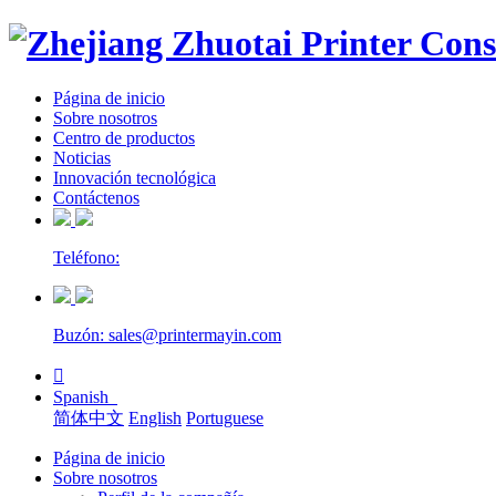
Página de inicio
Sobre nosotros
Centro de productos
Noticias
Innovación tecnológica
Contáctenos
Teléfono:
Buzón: sales@printermayin.com

Spanish
简体中文
English
Portuguese
Página de inicio
Sobre nosotros