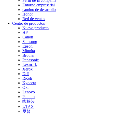
Perfil de la compañía
Entorno empresarial
camino de desarrollo
Honor
Red de ventas
Centro de productos
Nuevo producto
HP
Canon
Samsung
Epson
Minolta
Brother
Panasonic
Lexmark
Xerox
Dell
Ricoh
Kyocera
Oki
Lenovo
Pantum
喀秋莎
UTAX
夏普