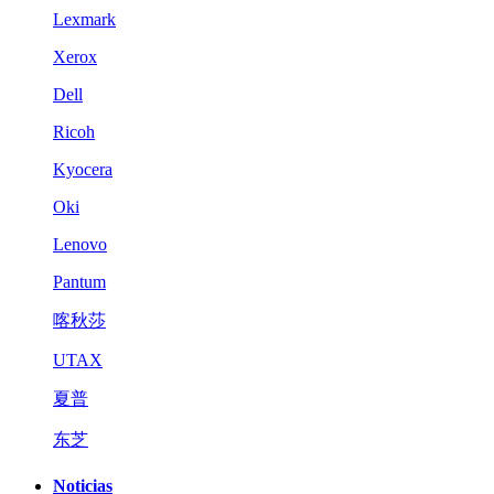
Lexmark
Xerox
Dell
Ricoh
Kyocera
Oki
Lenovo
Pantum
喀秋莎
UTAX
夏普
东芝
Noticias