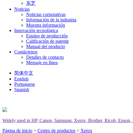
东芝
Noticias
Noticias corporativas
Información de la industria
Muestra información
Innovación tecnológica
Equipo de producción
Calificación de patente
Manual del producto
Contáctenos
Detalles de contacto
Mensaje en línea
简体中文
English
Portuguese
Spanish
Widely used in HP, Canon, Samsung, Xerox, Brother, Ricoh, Epson, Del
Página de inicio
>
Centro de productos
>
Xerox