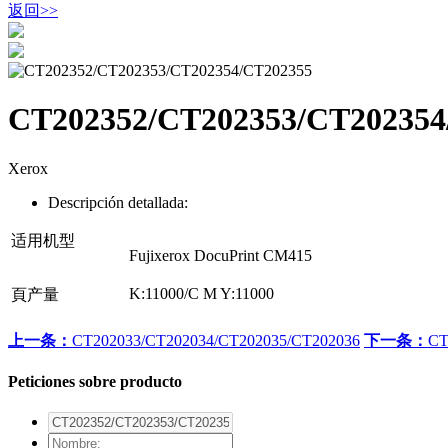
返回
>>
CT202352/CT202353/CT202354
Xerox
Descripción detallada:
适用机型
Fujixerox DocuPrint CM415
K:11000/C M Y:11000
頁产量
上一条：
CT202033/CT202034/CT202035/CT202036
下一条：
CT
Peticiones sobre producto