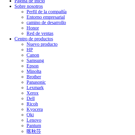
Página de inicio
Sobre nosotros
Perfil de la compañía
Entorno empresarial
camino de desarrollo
Honor
Red de ventas
Centro de productos
Nuevo producto
HP
Canon
Samsung
Epson
Minolta
Brother
Panasonic
Lexmark
Xerox
Dell
Ricoh
Kyocera
Oki
Lenovo
Pantum
喀秋莎