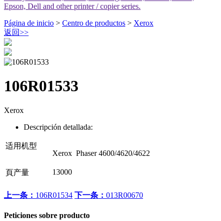
Epson, Dell and other printer / copier series.
Página de inicio
>
Centro de productos
>
Xerox
返回
>>
106R01533
Xerox
Descripción detallada:
适用机型
Xerox Phaser 4600/4620/4622
13000
頁产量
上一条：
106R01534
下一条：
013R00670
Peticiones sobre producto