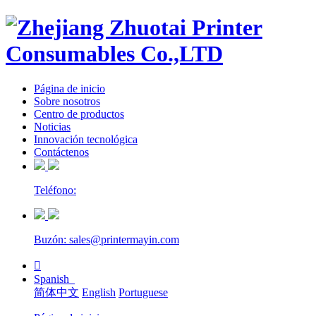
Página de inicio
Sobre nosotros
Centro de productos
Noticias
Innovación tecnológica
Contáctenos
Teléfono:
Buzón: sales@printermayin.com

Spanish
简体中文
English
Portuguese