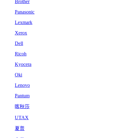
Brother
Panasonic
Lexmark
Xerox
Dell
Ricoh
Kyocera
Oki
Lenovo
Pantum
喀秋莎
UTAX
夏普