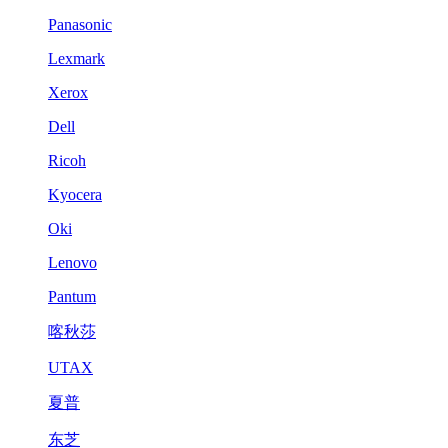
Panasonic
Lexmark
Xerox
Dell
Ricoh
Kyocera
Oki
Lenovo
Pantum
喀秋莎
UTAX
夏普
东芝