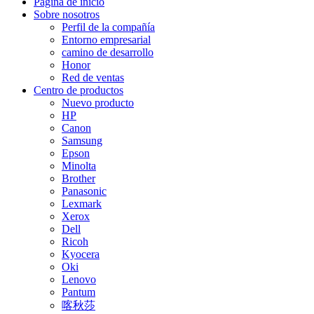
Página de inicio
Sobre nosotros
Perfil de la compañía
Entorno empresarial
camino de desarrollo
Honor
Red de ventas
Centro de productos
Nuevo producto
HP
Canon
Samsung
Epson
Minolta
Brother
Panasonic
Lexmark
Xerox
Dell
Ricoh
Kyocera
Oki
Lenovo
Pantum
喀秋莎