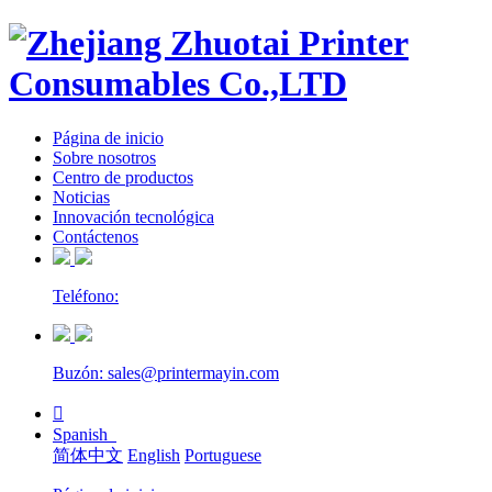
Página de inicio
Sobre nosotros
Centro de productos
Noticias
Innovación tecnológica
Contáctenos
Teléfono:
Buzón: sales@printermayin.com

Spanish
简体中文
English
Portuguese