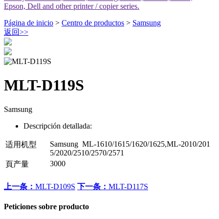
Epson, Dell and other printer / copier series.
Página de inicio
>
Centro de productos
>
Samsung
返回
>>
MLT-D119S
Samsung
Descripción detallada:
Samsung ML-1610/1615/1620/1625,ML-2010/201
适用机型
5/2020/2510/2570/2571
3000
頁产量
上一条：
MLT-D109S
下一条：
MLT-D117S
Peticiones sobre producto