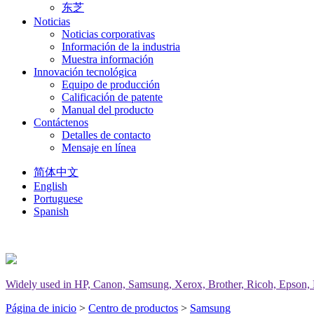
东芝
Noticias
Noticias corporativas
Información de la industria
Muestra información
Innovación tecnológica
Equipo de producción
Calificación de patente
Manual del producto
Contáctenos
Detalles de contacto
Mensaje en línea
简体中文
English
Portuguese
Spanish
Widely used in HP, Canon, Samsung, Xerox, Brother, Ricoh, Epson, Del
Página de inicio
>
Centro de productos
>
Samsung