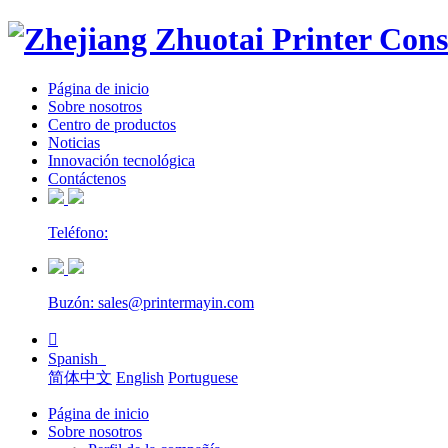
Página de inicio
Sobre nosotros
Centro de productos
Noticias
Innovación tecnológica
Contáctenos
Teléfono:
Buzón: sales@printermayin.com

Spanish
简体中文
English
Portuguese
Página de inicio
Sobre nosotros