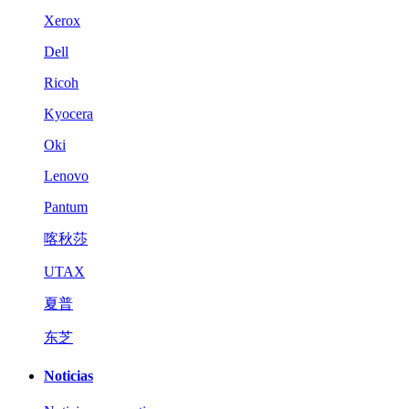
Xerox
Dell
Ricoh
Kyocera
Oki
Lenovo
Pantum
喀秋莎
UTAX
夏普
东芝
Noticias