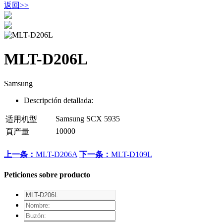
返回
>>
MLT-D206L
Samsung
Descripción detallada:
Samsung SCX 5935
适用机型
10000
頁产量
上一条：
MLT-D206A
下一条：
MLT-D109L
Peticiones sobre producto