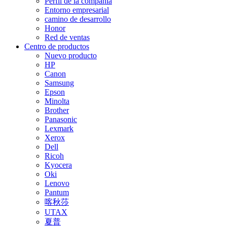
Perfil de la compañía
Entorno empresarial
camino de desarrollo
Honor
Red de ventas
Centro de productos
Nuevo producto
HP
Canon
Samsung
Epson
Minolta
Brother
Panasonic
Lexmark
Xerox
Dell
Ricoh
Kyocera
Oki
Lenovo
Pantum
喀秋莎
UTAX
夏普