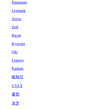
Panasonic
Lexmark
Xerox
Dell
Ricoh
Kyocera
Oki
Lenovo
Pantum
喀秋莎
UTAX
夏普
东芝