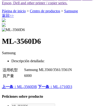
Epson, Dell and other printer / copier series.
Página de inicio
>
Centro de productos
>
Samsung
返回
>>
ML-3560D6
Samsung
Descripción detallada:
Samsung ML3560/3561/3561N
适用机型
6000
頁产量
上一条：
ML-3560DB
下一条：
ML-1710D3
Peticiones sobre producto