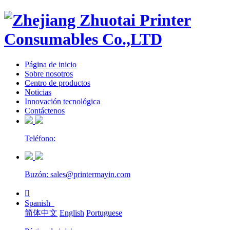
Página de inicio
Sobre nosotros
Centro de productos
Noticias
Innovación tecnológica
Contáctenos
Teléfono:
Buzón: sales@printermayin.com

Spanish
简体中文
English
Portuguese