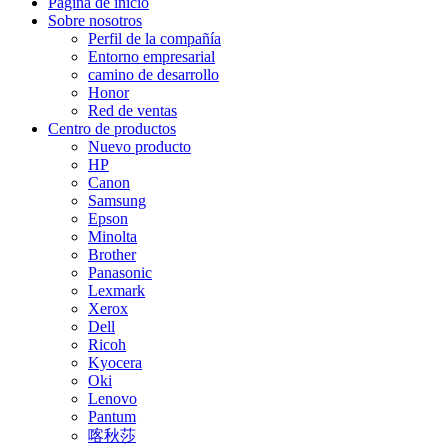
Página de inicio
Sobre nosotros
Perfil de la compañía
Entorno empresarial
camino de desarrollo
Honor
Red de ventas
Centro de productos
Nuevo producto
HP
Canon
Samsung
Epson
Minolta
Brother
Panasonic
Lexmark
Xerox
Dell
Ricoh
Kyocera
Oki
Lenovo
Pantum
喀秋莎