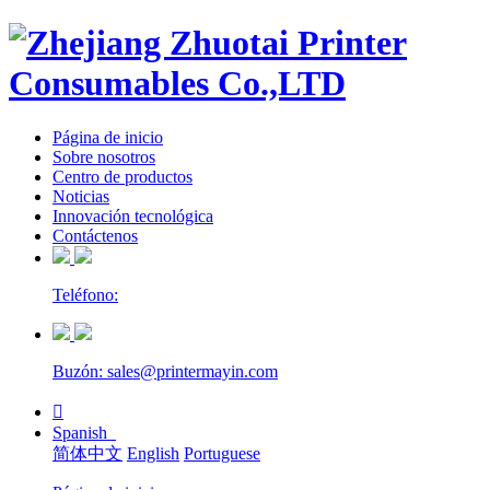
Página de inicio
Sobre nosotros
Centro de productos
Noticias
Innovación tecnológica
Contáctenos
Teléfono:
Buzón: sales@printermayin.com

Spanish
简体中文
English
Portuguese