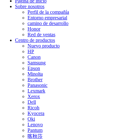
Página de inicio
Sobre nosotros
Perfil de la compañía
Entorno empresarial
camino de desarrollo
Honor
Red de ventas
Centro de productos
Nuevo producto
HP
Canon
Samsung
Epson
Minolta
Brother
Panasonic
Lexmark
Xerox
Dell
Ricoh
Kyocera
Oki
Lenovo
Pantum
喀秋莎