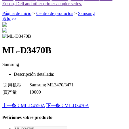
Epson, Dell and other printer / copier series.
Página de inicio
>
Centro de productos
>
Samsung
返回
>>
ML-D3470B
Samsung
Descripción detallada:
Samsung ML3470/3471
适用机型
10000
頁产量
上一条：
ML-D4550A
下一条：
ML-D3470A
Peticiones sobre producto