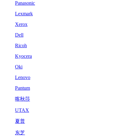
Panasonic
Lexmark
Xerox
Dell
Ricoh
Kyocera
Oki
Lenovo
Pantum
喀秋莎
UTAX
夏普
东芝