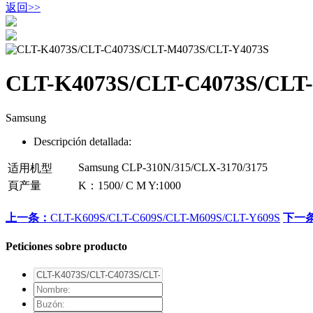
返回
>>
CLT-K4073S/CLT-C4073S/CLT
Samsung
Descripción detallada:
Samsung CLP-310N/315/CLX-3170/3175
适用机型
頁产量
K：1500/ C M Y:1000
上一条：
CLT-K609S/CLT-C609S/CLT-M609S/CLT-Y609S
下一
Peticiones sobre producto