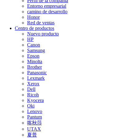
Perfil de la compañía
Entorno empresarial
camino de desarrollo
Honor
Red de ventas
Centro de productos
Nuevo producto
HP
Canon
Samsung
Epson
Minolta
Brother
Panasonic
Lexmark
Xerox
Dell
Ricoh
Kyocera
Oki
Lenovo
Pantum
喀秋莎
UTAX
夏普