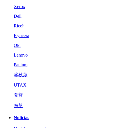
Xerox
Dell
Ricoh
Kyocera
Oki
Lenovo
Pantum
喀秋莎
UTAX
夏普
东芝
Noticias