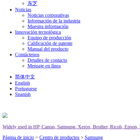
东芝
Noticias
Noticias corporativas
Información de la industria
Muestra información
Innovación tecnológica
Equipo de producción
Calificación de patente
Manual del producto
Contáctenos
Detalles de contacto
Mensaje en línea
简体中文
English
Portuguese
Spanish
Widely used in HP, Canon, Samsung, Xerox, Brother, Ricoh, Epson, Del
Página de inicio
>
Centro de productos
>
Samsung