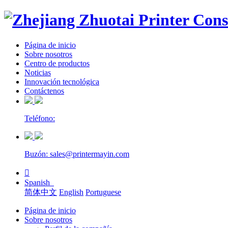
Página de inicio
Sobre nosotros
Centro de productos
Noticias
Innovación tecnológica
Contáctenos
Teléfono:
Buzón: sales@printermayin.com

Spanish
简体中文
English
Portuguese
Página de inicio
Sobre nosotros