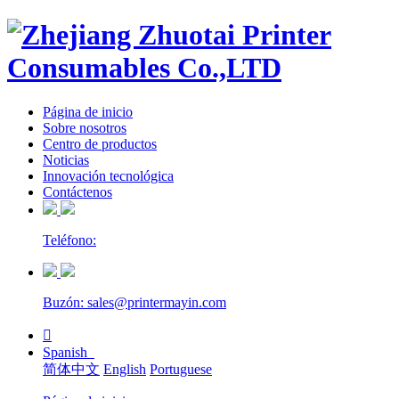
Página de inicio
Sobre nosotros
Centro de productos
Noticias
Innovación tecnológica
Contáctenos
Teléfono:
Buzón: sales@printermayin.com

Spanish
简体中文
English
Portuguese