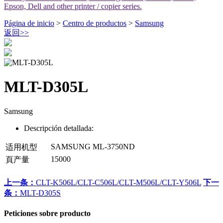
Epson, Dell and other printer / copier series.
Página de inicio
>
Centro de productos
>
Samsung
返回
>>
MLT-D305L
Samsung
Descripción detallada:
SAMSUNG ML-3750ND
适用机型
15000
頁产量
上一条：
CLT-K506L/CLT-C506L/CLT-M506L/CLT-Y506L
下一
条：
MLT-D305S
Peticiones sobre producto