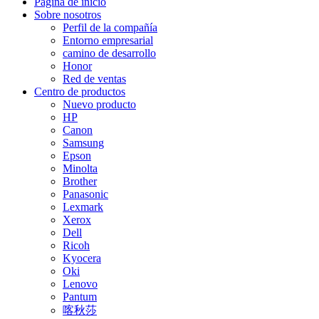
Página de inicio
Sobre nosotros
Perfil de la compañía
Entorno empresarial
camino de desarrollo
Honor
Red de ventas
Centro de productos
Nuevo producto
HP
Canon
Samsung
Epson
Minolta
Brother
Panasonic
Lexmark
Xerox
Dell
Ricoh
Kyocera
Oki
Lenovo
Pantum
喀秋莎