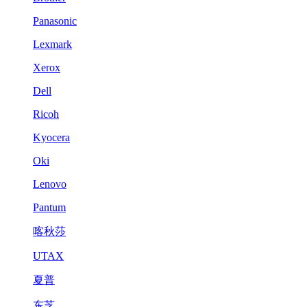
Panasonic
Lexmark
Xerox
Dell
Ricoh
Kyocera
Oki
Lenovo
Pantum
喀秋莎
UTAX
夏普
东芝