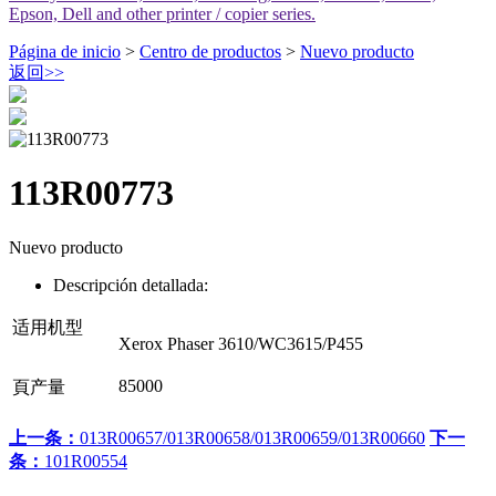
Epson, Dell and other printer / copier series.
Página de inicio
>
Centro de productos
>
Nuevo producto
返回
>>
113R00773
Nuevo producto
Descripción detallada:
适用机型
Xerox Phaser 3610/WC3615/P455
85000
頁产量
上一条：
013R00657/013R00658/013R00659/013R00660
下一
条：
101R00554