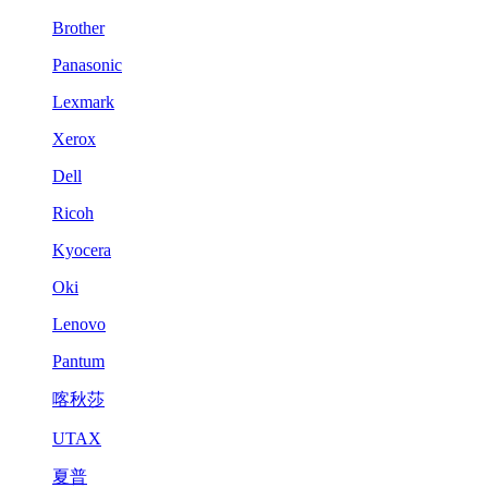
Brother
Panasonic
Lexmark
Xerox
Dell
Ricoh
Kyocera
Oki
Lenovo
Pantum
喀秋莎
UTAX
夏普