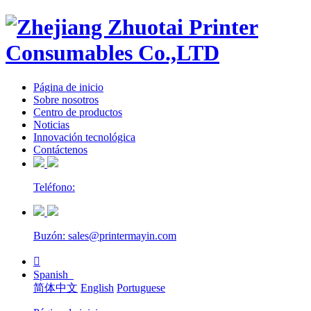
Página de inicio
Sobre nosotros
Centro de productos
Noticias
Innovación tecnológica
Contáctenos
Teléfono:
Buzón: sales@printermayin.com

Spanish
简体中文
English
Portuguese