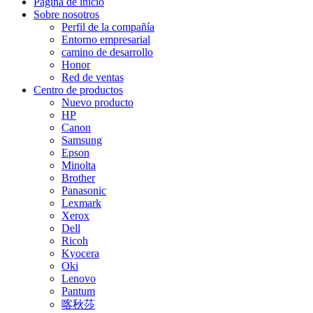
Página de inicio
Sobre nosotros
Perfil de la compañía
Entorno empresarial
camino de desarrollo
Honor
Red de ventas
Centro de productos
Nuevo producto
HP
Canon
Samsung
Epson
Minolta
Brother
Panasonic
Lexmark
Xerox
Dell
Ricoh
Kyocera
Oki
Lenovo
Pantum
喀秋莎