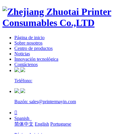
Página de inicio
Sobre nosotros
Centro de productos
Noticias
Innovación tecnológica
Contáctenos
Teléfono:
Buzón: sales@printermayin.com

Spanish
简体中文
English
Portuguese