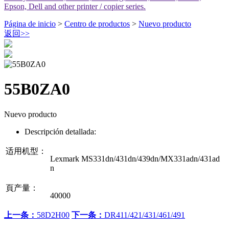
Epson, Dell and other printer / copier series.
Página de inicio
>
Centro de productos
>
Nuevo producto
返回
>>
55B0ZA0
Nuevo producto
Descripción detallada:
适用机型：
Lexmark MS331dn/431dn/439dn/MX331adn/431ad
n
頁产量：
40000
上一条：
58D2H00
下一条：
DR411/421/431/461/491