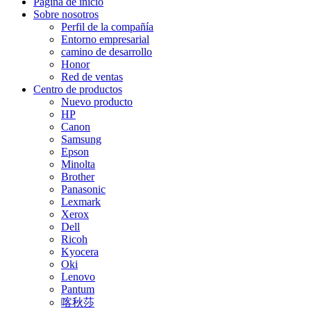
Página de inicio
Sobre nosotros
Perfil de la compañía
Entorno empresarial
camino de desarrollo
Honor
Red de ventas
Centro de productos
Nuevo producto
HP
Canon
Samsung
Epson
Minolta
Brother
Panasonic
Lexmark
Xerox
Dell
Ricoh
Kyocera
Oki
Lenovo
Pantum
喀秋莎