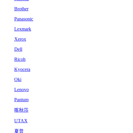
Brother
Panasonic
Lexmark
Xerox
Dell
Ricoh
Kyocera
Oki
Lenovo
Pantum
喀秋莎
UTAX
夏普