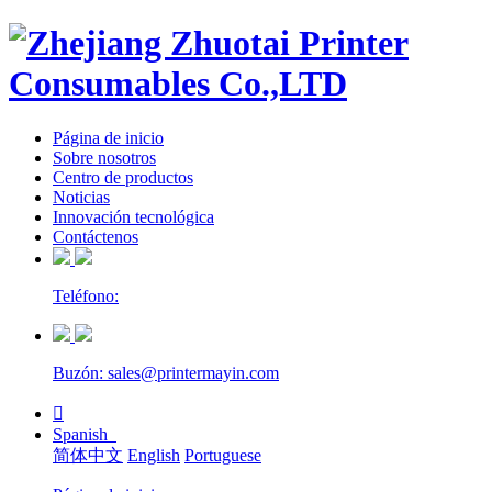
Página de inicio
Sobre nosotros
Centro de productos
Noticias
Innovación tecnológica
Contáctenos
Teléfono:
Buzón: sales@printermayin.com

Spanish
简体中文
English
Portuguese