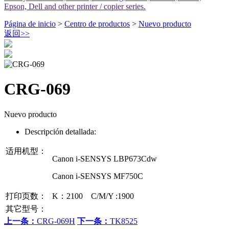
Epson, Dell and other printer / copier series.
Página de inicio
>
Centro de productos
>
Nuevo producto
返回
>>
CRG-069
Nuevo producto
Descripción detallada:
适用机型：
Canon i-SENSYS LBP673Cdw
Canon i-SENSYS MF750C
打印页数：
K：2100 C/M/Y :1900
其它型号：
上一条：
CRG-069H
下一条：
TK8525