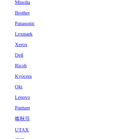
Minolta
Brother
Panasonic
Lexmark
Xerox
Dell
Ricoh
Kyocera
Oki
Lenovo
Pantum
喀秋莎
UTAX