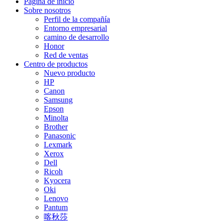
Página de inicio
Sobre nosotros
Perfil de la compañía
Entorno empresarial
camino de desarrollo
Honor
Red de ventas
Centro de productos
Nuevo producto
HP
Canon
Samsung
Epson
Minolta
Brother
Panasonic
Lexmark
Xerox
Dell
Ricoh
Kyocera
Oki
Lenovo
Pantum
喀秋莎