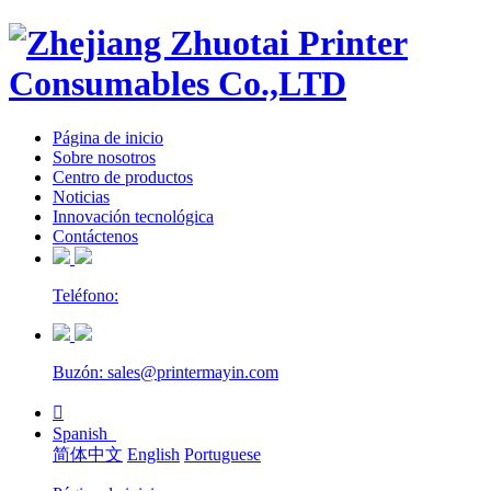
Página de inicio
Sobre nosotros
Centro de productos
Noticias
Innovación tecnológica
Contáctenos
Teléfono:
Buzón: sales@printermayin.com

Spanish
简体中文
English
Portuguese