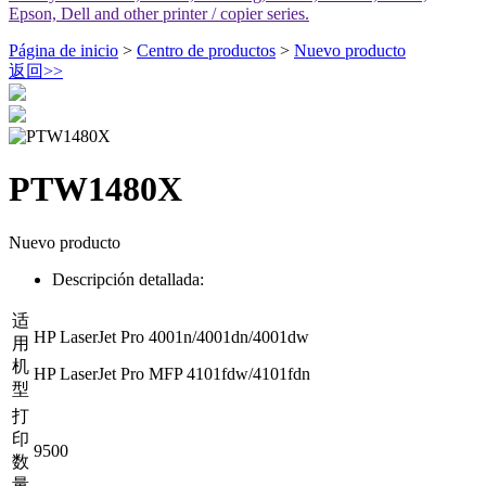
Epson, Dell and other printer / copier series.
Página de inicio
>
Centro de productos
>
Nuevo producto
返回
>>
PTW1480X
Nuevo producto
Descripción detallada:
适
HP LaserJet Pro 4001n/4001dn/4001dw
用
机
HP LaserJet Pro MFP 4101fdw/4101fdn
型
打
印
9500
数
量