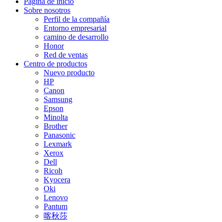
Página de inicio
Sobre nosotros
Perfil de la compañía
Entorno empresarial
camino de desarrollo
Honor
Red de ventas
Centro de productos
Nuevo producto
HP
Canon
Samsung
Epson
Minolta
Brother
Panasonic
Lexmark
Xerox
Dell
Ricoh
Kyocera
Oki
Lenovo
Pantum
喀秋莎