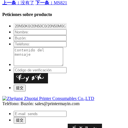
上一条：
没有了
下一条：
MS821
Peticiones sobre producto
Teléfono:
Buzón: sales@printermayin.com