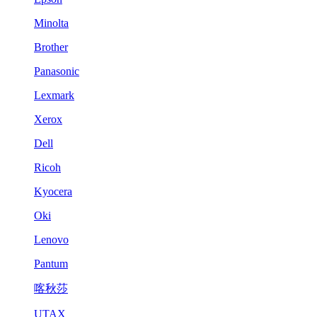
Minolta
Brother
Panasonic
Lexmark
Xerox
Dell
Ricoh
Kyocera
Oki
Lenovo
Pantum
喀秋莎
UTAX