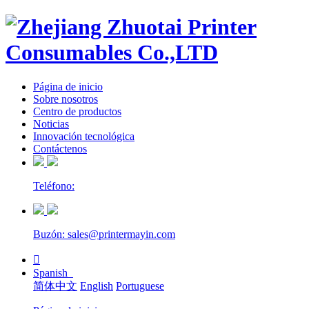
Página de inicio
Sobre nosotros
Centro de productos
Noticias
Innovación tecnológica
Contáctenos
Teléfono:
Buzón: sales@printermayin.com

Spanish
简体中文
English
Portuguese