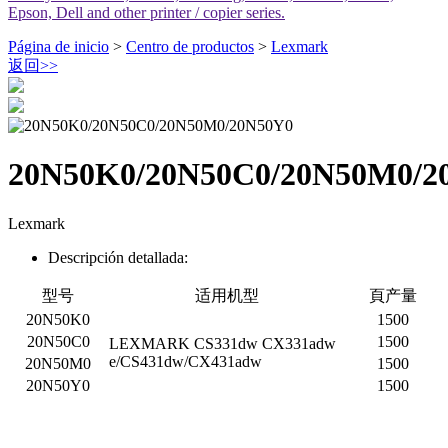
Epson, Dell and other printer / copier series.
Página de inicio
>
Centro de productos
>
Lexmark
返回
>>
20N50K0/20N50C0/20N50M0/2
Lexmark
Descripción detallada:
型号
适用机型
頁产量
20N50K0
1500
20N50C0
1500
LEXMARK CS331dw CX331adw
e/CS431dw/CX431adw
20N50M0
1500
20N50Y0
1500