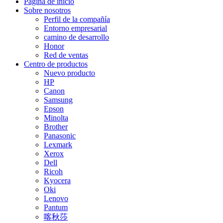
Página de inicio
Sobre nosotros
Perfil de la compañía
Entorno empresarial
camino de desarrollo
Honor
Red de ventas
Centro de productos
Nuevo producto
HP
Canon
Samsung
Epson
Minolta
Brother
Panasonic
Lexmark
Xerox
Dell
Ricoh
Kyocera
Oki
Lenovo
Pantum
喀秋莎