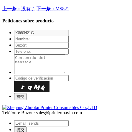
上一条：
没有了
下一条：
MS821
Peticiones sobre producto
Teléfono:
Buzón: sales@printermayin.com