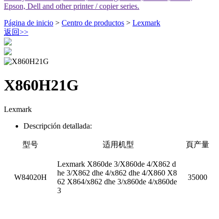
Epson, Dell and other printer / copier series.
Página de inicio
>
Centro de productos
>
Lexmark
返回
>>
X860H21G
Lexmark
Descripción detallada:
型号
适用机型
頁产量
Lexmark X860de 3/X860de 4/X862 d
he 3/X862 dhe 4/x862 dhe 4/X860 X8
W84020H
35000
62 X864/x862 dhe 3/x860de 4/x860de
3