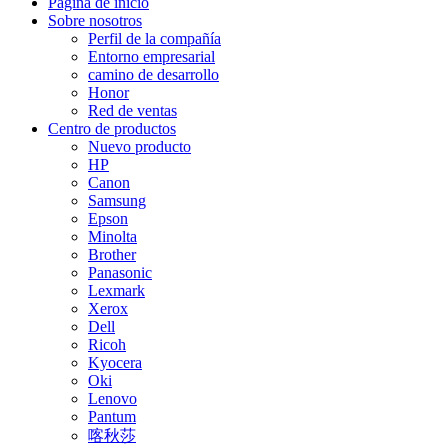
Página de inicio
Sobre nosotros
Perfil de la compañía
Entorno empresarial
camino de desarrollo
Honor
Red de ventas
Centro de productos
Nuevo producto
HP
Canon
Samsung
Epson
Minolta
Brother
Panasonic
Lexmark
Xerox
Dell
Ricoh
Kyocera
Oki
Lenovo
Pantum
喀秋莎