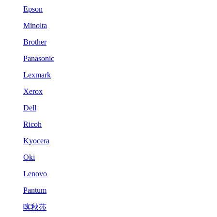
Epson
Minolta
Brother
Panasonic
Lexmark
Xerox
Dell
Ricoh
Kyocera
Oki
Lenovo
Pantum
喀秋莎