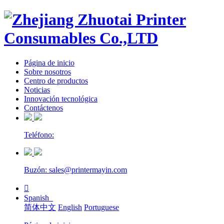
Página de inicio
Sobre nosotros
Centro de productos
Noticias
Innovación tecnológica
Contáctenos
Teléfono:
Buzón: sales@printermayin.com

Spanish
简体中文
English
Portuguese