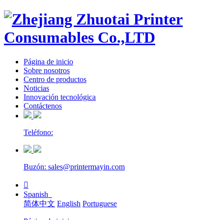
Página de inicio
Sobre nosotros
Centro de productos
Noticias
Innovación tecnológica
Contáctenos
Teléfono:
Buzón: sales@printermayin.com

Spanish
简体中文
English
Portuguese