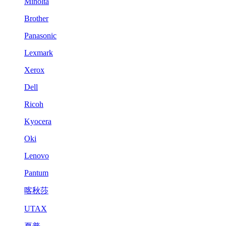
Minolta
Brother
Panasonic
Lexmark
Xerox
Dell
Ricoh
Kyocera
Oki
Lenovo
Pantum
喀秋莎
UTAX