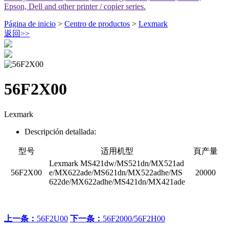
Epson, Dell and other printer / copier series.
Página de inicio
>
Centro de productos
>
Lexmark
返回
>>
56F2X00
Lexmark
Descripción detallada:
型号
适用机型
頁产量
Lexmark MS421dw/MS521dn/MX521ad
56F2X00
e/MX622ade/MS621dn/MX522adhe/MS
20000
622de/MX622adhe/MS421dn/MX421ade
上一条：
56F2U00
下一条：
56F2000/56F2H00