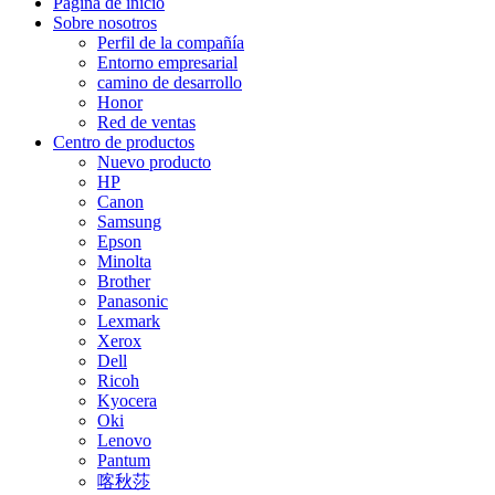
Página de inicio
Sobre nosotros
Perfil de la compañía
Entorno empresarial
camino de desarrollo
Honor
Red de ventas
Centro de productos
Nuevo producto
HP
Canon
Samsung
Epson
Minolta
Brother
Panasonic
Lexmark
Xerox
Dell
Ricoh
Kyocera
Oki
Lenovo
Pantum
喀秋莎