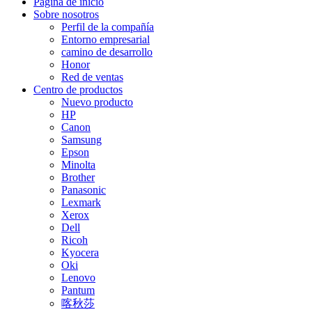
Página de inicio
Sobre nosotros
Perfil de la compañía
Entorno empresarial
camino de desarrollo
Honor
Red de ventas
Centro de productos
Nuevo producto
HP
Canon
Samsung
Epson
Minolta
Brother
Panasonic
Lexmark
Xerox
Dell
Ricoh
Kyocera
Oki
Lenovo
Pantum
喀秋莎