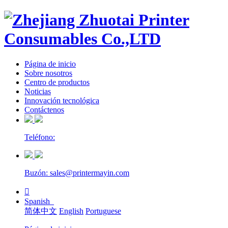
Página de inicio
Sobre nosotros
Centro de productos
Noticias
Innovación tecnológica
Contáctenos
Teléfono:
Buzón: sales@printermayin.com

Spanish
简体中文
English
Portuguese