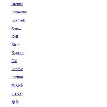
Brother
Panasonic
Lexmark
Xerox
Dell
Ricoh
Kyocera
Oki
Lenovo
Pantum
喀秋莎
UTAX
夏普