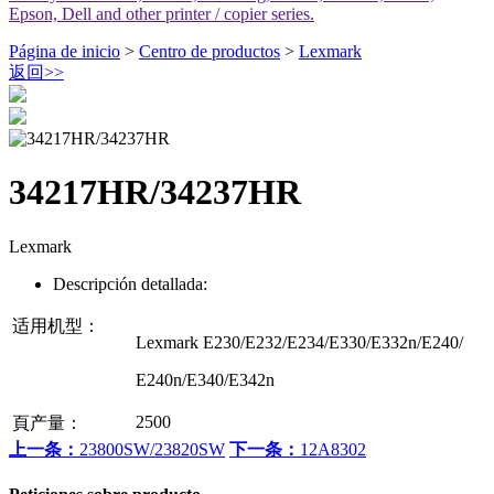
Epson, Dell and other printer / copier series.
Página de inicio
>
Centro de productos
>
Lexmark
返回
>>
34217HR/34237HR
Lexmark
Descripción detallada:
适用机型：
Lexmark E230/E232/E234/E330/E332n/E240/
E240n/E340/E342n
2500
頁产量：
上一条：
23800SW/23820SW
下一条：
12A8302