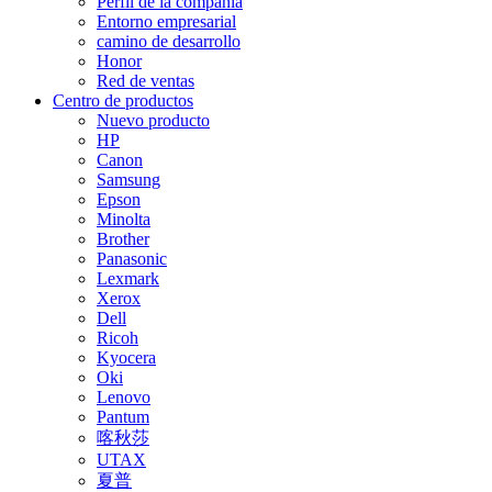
Perfil de la compañía
Entorno empresarial
camino de desarrollo
Honor
Red de ventas
Centro de productos
Nuevo producto
HP
Canon
Samsung
Epson
Minolta
Brother
Panasonic
Lexmark
Xerox
Dell
Ricoh
Kyocera
Oki
Lenovo
Pantum
喀秋莎
UTAX
夏普