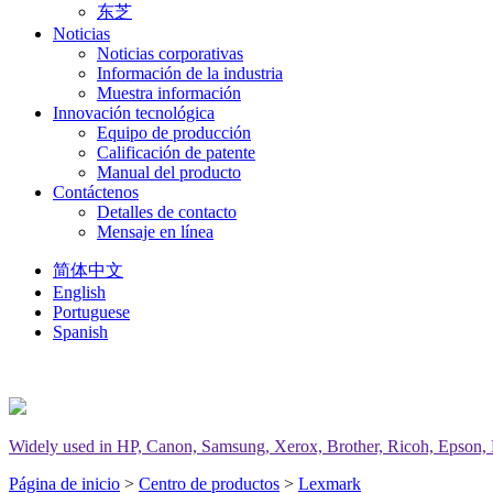
东芝
Noticias
Noticias corporativas
Información de la industria
Muestra información
Innovación tecnológica
Equipo de producción
Calificación de patente
Manual del producto
Contáctenos
Detalles de contacto
Mensaje en línea
简体中文
English
Portuguese
Spanish
Widely used in HP, Canon, Samsung, Xerox, Brother, Ricoh, Epson, Del
Página de inicio
>
Centro de productos
>
Lexmark