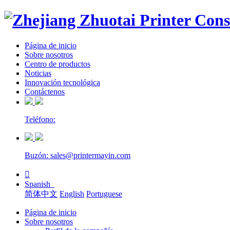
Página de inicio
Sobre nosotros
Centro de productos
Noticias
Innovación tecnológica
Contáctenos
Teléfono:
Buzón: sales@printermayin.com

Spanish
简体中文
English
Portuguese
Página de inicio
Sobre nosotros