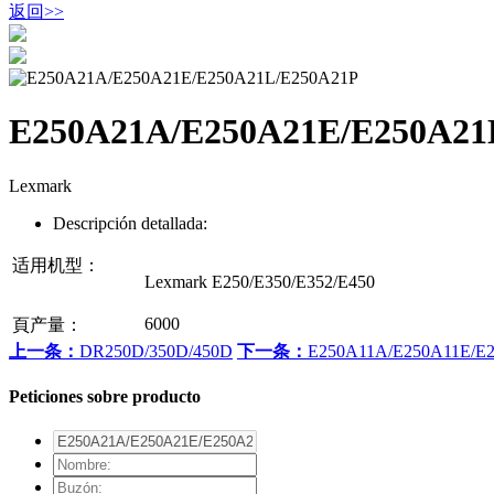
返回
>>
E250A21A/E250A21E/E250A21
Lexmark
Descripción detallada:
适用机型：
Lexmark E250/E350/E352/E450
6000
頁产量：
上一条：
DR250D/350D/450D
下一条：
E250A11A/E250A11E/E
Peticiones sobre producto