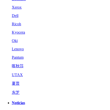
Xerox
Dell
Ricoh
Kyocera
Oki
Lenovo
Pantum
喀秋莎
UTAX
夏普
东芝
Noticias