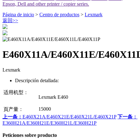
Epson, Dell and other printer / copier series.
Página de inicio
>
Centro de productos
>
Lexmark
返回
>>
E460X11A/E460X11E/E460X11
Lexmark
Descripción detallada:
适用机型：
Lexmark E460
15000
頁产量：
上一条：
E460X21A/E460X21E/E460X21L/E460X21P
下一条：
E360H21A/E360H21E/E360H21L/E360H21P
Peticiones sobre producto