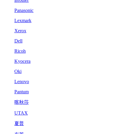
Brother
Panasonic
Lexmark
Xerox
Dell
Ricoh
Kyocera
Oki
Lenovo
Pantum
喀秋莎
UTAX
夏普