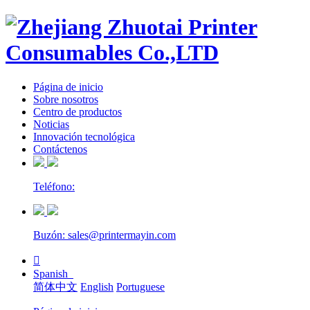
Página de inicio
Sobre nosotros
Centro de productos
Noticias
Innovación tecnológica
Contáctenos
Teléfono:
Buzón: sales@printermayin.com

Spanish
简体中文
English
Portuguese