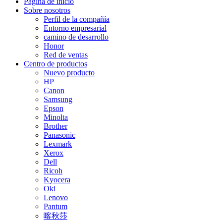
Página de inicio
Sobre nosotros
Perfil de la compañía
Entorno empresarial
camino de desarrollo
Honor
Red de ventas
Centro de productos
Nuevo producto
HP
Canon
Samsung
Epson
Minolta
Brother
Panasonic
Lexmark
Xerox
Dell
Ricoh
Kyocera
Oki
Lenovo
Pantum
喀秋莎