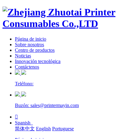
Página de inicio
Sobre nosotros
Centro de productos
Noticias
Innovación tecnológica
Contáctenos
Teléfono:
Buzón: sales@printermayin.com

Spanish
简体中文
English
Portuguese