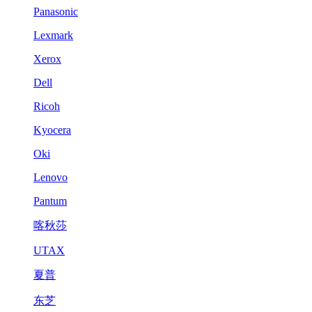
Panasonic
Lexmark
Xerox
Dell
Ricoh
Kyocera
Oki
Lenovo
Pantum
喀秋莎
UTAX
夏普
东芝