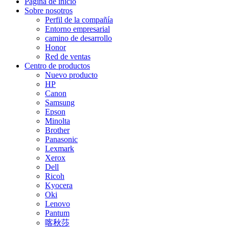
Página de inicio
Sobre nosotros
Perfil de la compañía
Entorno empresarial
camino de desarrollo
Honor
Red de ventas
Centro de productos
Nuevo producto
HP
Canon
Samsung
Epson
Minolta
Brother
Panasonic
Lexmark
Xerox
Dell
Ricoh
Kyocera
Oki
Lenovo
Pantum
喀秋莎