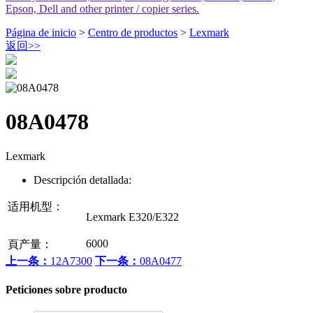
Epson, Dell and other printer / copier series.
Página de inicio
>
Centro de productos
>
Lexmark
返回
>>
08A0478
Lexmark
Descripción detallada:
适用机型：
Lexmark E320/E322
6000
頁产量：
上一条：
12A7300
下一条：
08A0477
Peticiones sobre producto