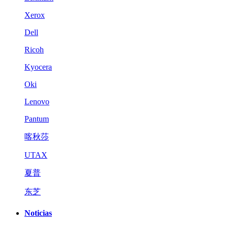
Xerox
Dell
Ricoh
Kyocera
Oki
Lenovo
Pantum
喀秋莎
UTAX
夏普
东芝
Noticias