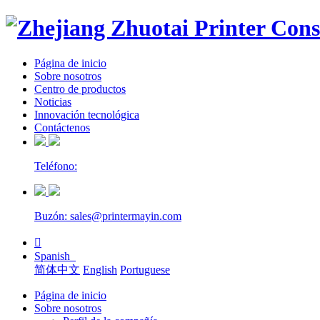
Página de inicio
Sobre nosotros
Centro de productos
Noticias
Innovación tecnológica
Contáctenos
Teléfono:
Buzón: sales@printermayin.com

Spanish
简体中文
English
Portuguese
Página de inicio
Sobre nosotros