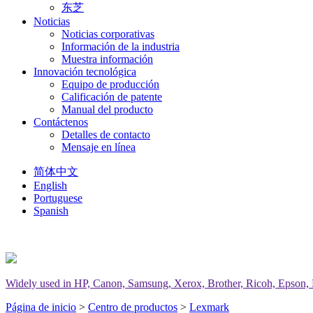
东芝
Noticias
Noticias corporativas
Información de la industria
Muestra información
Innovación tecnológica
Equipo de producción
Calificación de patente
Manual del producto
Contáctenos
Detalles de contacto
Mensaje en línea
简体中文
English
Portuguese
Spanish
Widely used in HP, Canon, Samsung, Xerox, Brother, Ricoh, Epson, Del
Página de inicio
>
Centro de productos
>
Lexmark