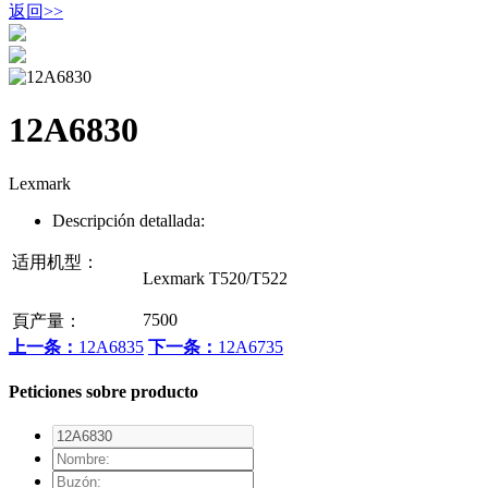
返回
>>
12A6830
Lexmark
Descripción detallada:
适用机型：
Lexmark T520/T522
7500
頁产量：
上一条：
12A6835
下一条：
12A6735
Peticiones sobre producto