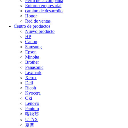
Perfil de la compañía
Entorno empresarial
camino de desarrollo
Honor
Red de ventas
Centro de productos
Nuevo producto
HP
Canon
Samsung
Epson
Minolta
Brother
Panasonic
Lexmark
Xerox
Dell
Ricoh
Kyocera
Oki
Lenovo
Pantum
喀秋莎
UTAX
夏普