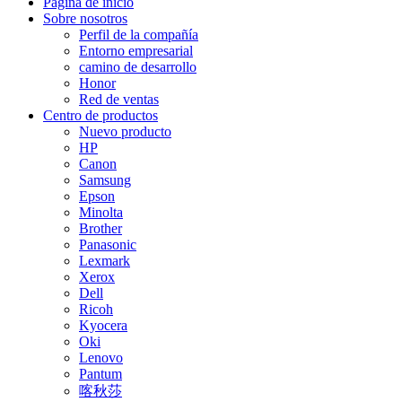
Página de inicio
Sobre nosotros
Perfil de la compañía
Entorno empresarial
camino de desarrollo
Honor
Red de ventas
Centro de productos
Nuevo producto
HP
Canon
Samsung
Epson
Minolta
Brother
Panasonic
Lexmark
Xerox
Dell
Ricoh
Kyocera
Oki
Lenovo
Pantum
喀秋莎