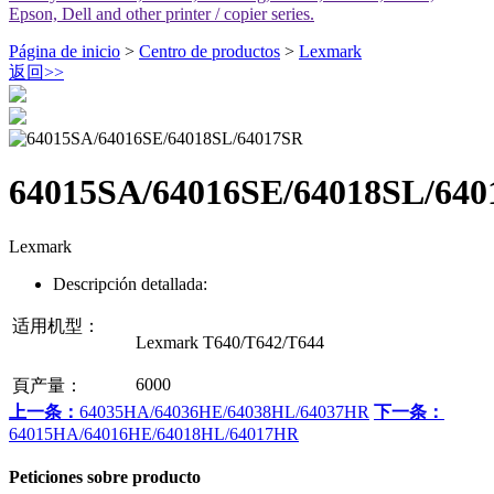
Epson, Dell and other printer / copier series.
Página de inicio
>
Centro de productos
>
Lexmark
返回
>>
64015SA/64016SE/64018SL/64
Lexmark
Descripción detallada:
适用机型：
Lexmark T640/T642/T644
6000
頁产量：
上一条：
64035HA/64036HE/64038HL/64037HR
下一条：
64015HA/64016HE/64018HL/64017HR
Peticiones sobre producto