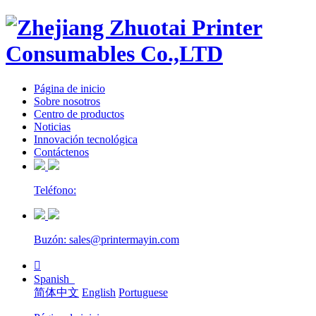
Página de inicio
Sobre nosotros
Centro de productos
Noticias
Innovación tecnológica
Contáctenos
Teléfono:
Buzón: sales@printermayin.com

Spanish
简体中文
English
Portuguese