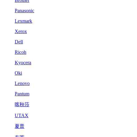
Brother
Panasonic
Lexmark
Xerox
Dell
Ricoh
Kyocera
Oki
Lenovo
Pantum
喀秋莎
UTAX
夏普