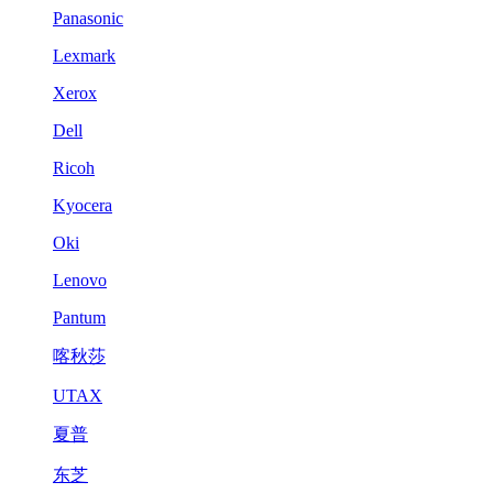
Panasonic
Lexmark
Xerox
Dell
Ricoh
Kyocera
Oki
Lenovo
Pantum
喀秋莎
UTAX
夏普
东芝