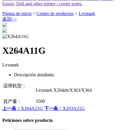
Epson, Dell and other printer / copier series.
Página de inicio
>
Centro de productos
>
Lexmark
返回
>>
X264A11G
Lexmark
Descripción detallada:
适用机型：
Lexmark X264dn/X363/X364
3500
頁产量：
上一条：
X264A21G
下一条：
X203A21G
Peticiones sobre producto