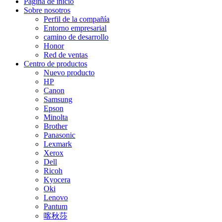
Página de inicio
Sobre nosotros
Perfil de la compañía
Entorno empresarial
camino de desarrollo
Honor
Red de ventas
Centro de productos
Nuevo producto
HP
Canon
Samsung
Epson
Minolta
Brother
Panasonic
Lexmark
Xerox
Dell
Ricoh
Kyocera
Oki
Lenovo
Pantum
喀秋莎