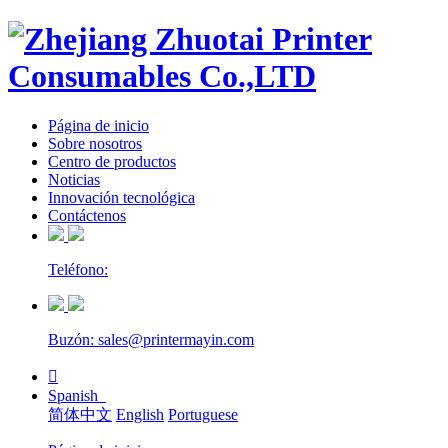
Página de inicio
Sobre nosotros
Centro de productos
Noticias
Innovación tecnológica
Contáctenos
Teléfono:
Buzón: sales@printermayin.com

Spanish
简体中文
English
Portuguese