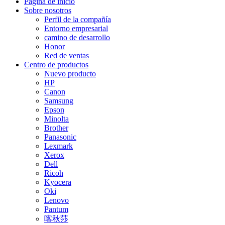
Página de inicio
Sobre nosotros
Perfil de la compañía
Entorno empresarial
camino de desarrollo
Honor
Red de ventas
Centro de productos
Nuevo producto
HP
Canon
Samsung
Epson
Minolta
Brother
Panasonic
Lexmark
Xerox
Dell
Ricoh
Kyocera
Oki
Lenovo
Pantum
喀秋莎