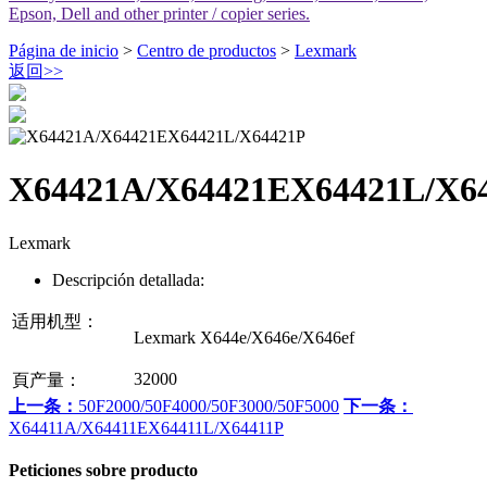
Epson, Dell and other printer / copier series.
Página de inicio
>
Centro de productos
>
Lexmark
返回
>>
X64421A/X64421EX64421L/X6
Lexmark
Descripción detallada:
适用机型：
Lexmark X644e/X646e/X646ef
32000
頁产量：
上一条：
50F2000/50F4000/50F3000/50F5000
下一条：
X64411A/X64411EX64411L/X64411P
Peticiones sobre producto