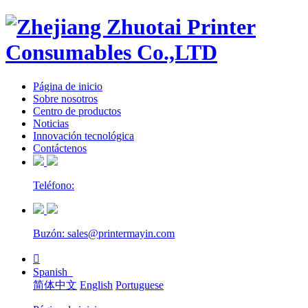
Página de inicio
Sobre nosotros
Centro de productos
Noticias
Innovación tecnológica
Contáctenos
Teléfono:
Buzón: sales@printermayin.com

Spanish
简体中文
English
Portuguese