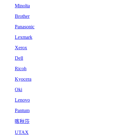
Minolta
Brother
Panasonic
Lexmark
Xerox
Dell
Ricoh
Kyocera
Oki
Lenovo
Pantum
喀秋莎
UTAX