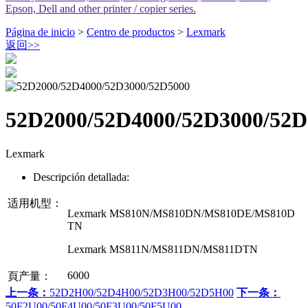
Epson, Dell and other printer / copier series.
Página de inicio
>
Centro de productos
>
Lexmark
返回
>>
52D2000/52D4000/52D3000/52D
Lexmark
Descripción detallada:
适用机型：
Lexmark MS810N/MS810DN/MS810DE/MS810D
TN
Lexmark MS811N/MS811DN/MS811DTN
6000
頁产量：
上一条：
52D2H00/52D4H00/52D3H00/52D5H00
下一条：
50F2U00/50F4U00/50F3U00/50F5U00