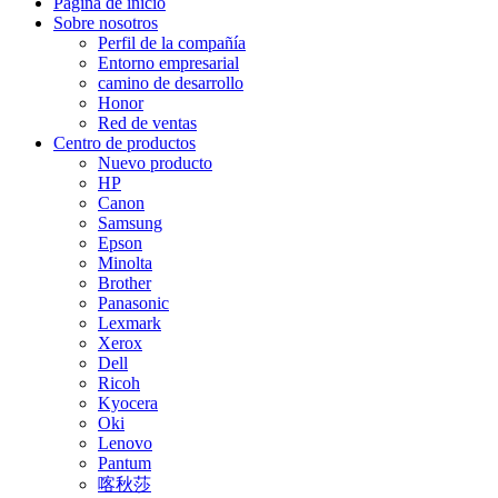
Página de inicio
Sobre nosotros
Perfil de la compañía
Entorno empresarial
camino de desarrollo
Honor
Red de ventas
Centro de productos
Nuevo producto
HP
Canon
Samsung
Epson
Minolta
Brother
Panasonic
Lexmark
Xerox
Dell
Ricoh
Kyocera
Oki
Lenovo
Pantum
喀秋莎