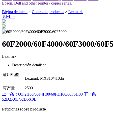
Epson, Dell and other printer / copier series.
Página de inicio
>
Centro de productos
>
Lexmark
返回
>>
60F2000/60F4000/60F3000/60F
Lexmark
Descripción detallada:
适用机型：
Lexmark MX310/410dn
2500
頁产量：
上一条：
60F2H00/60F4H00/60F3H00/60F5H00
下一条：
52D2X0L/52D5X0L
Peticiones sobre producto