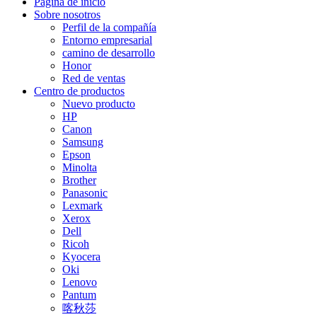
Página de inicio
Sobre nosotros
Perfil de la compañía
Entorno empresarial
camino de desarrollo
Honor
Red de ventas
Centro de productos
Nuevo producto
HP
Canon
Samsung
Epson
Minolta
Brother
Panasonic
Lexmark
Xerox
Dell
Ricoh
Kyocera
Oki
Lenovo
Pantum
喀秋莎