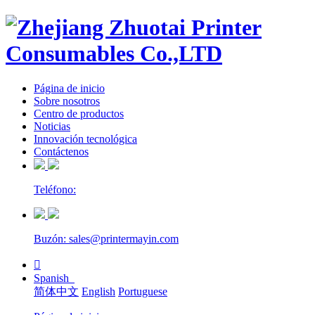
Página de inicio
Sobre nosotros
Centro de productos
Noticias
Innovación tecnológica
Contáctenos
Teléfono:
Buzón: sales@printermayin.com

Spanish
简体中文
English
Portuguese