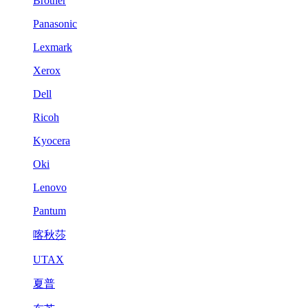
Brother
Panasonic
Lexmark
Xerox
Dell
Ricoh
Kyocera
Oki
Lenovo
Pantum
喀秋莎
UTAX
夏普