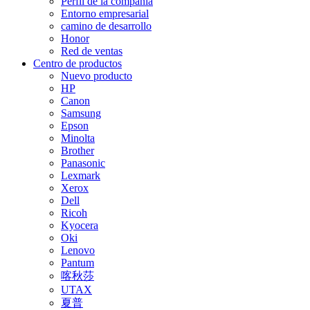
Perfil de la compañía
Entorno empresarial
camino de desarrollo
Honor
Red de ventas
Centro de productos
Nuevo producto
HP
Canon
Samsung
Epson
Minolta
Brother
Panasonic
Lexmark
Xerox
Dell
Ricoh
Kyocera
Oki
Lenovo
Pantum
喀秋莎
UTAX
夏普