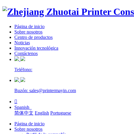
Página de inicio
Sobre nosotros
Centro de productos
Noticias
Innovación tecnológica
Contáctenos
Teléfono:
Buzón: sales@printermayin.com

Spanish
简体中文
English
Portuguese
Página de inicio
Sobre nosotros