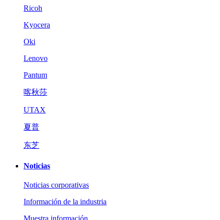
Ricoh
Kyocera
Oki
Lenovo
Pantum
喀秋莎
UTAX
夏普
东芝
Noticias
Noticias corporativas
Información de la industria
Muestra información