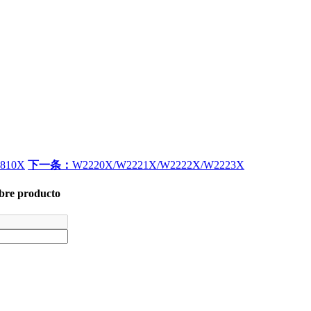
810X
下一条：
W2220X/W2221X/W2222X/W2223X
obre producto