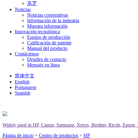
东芝
Noticias
Noticias corporativas
Información de la industria
Muestra información
Innovación tecnológica
Equipo de producción
Calificación de patente
Manual del producto
Contáctenos
Detalles de contacto
Mensaje en línea
简体中文
English
Portuguese
Spanish
Widely used in HP, Canon, Samsung, Xerox, Brother, Ricoh, Epson, Del
Página de inicio
>
Centro de productos
>
HP