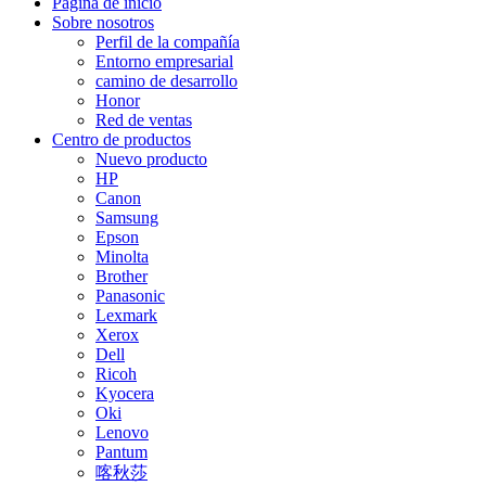
Página de inicio
Sobre nosotros
Perfil de la compañía
Entorno empresarial
camino de desarrollo
Honor
Red de ventas
Centro de productos
Nuevo producto
HP
Canon
Samsung
Epson
Minolta
Brother
Panasonic
Lexmark
Xerox
Dell
Ricoh
Kyocera
Oki
Lenovo
Pantum
喀秋莎