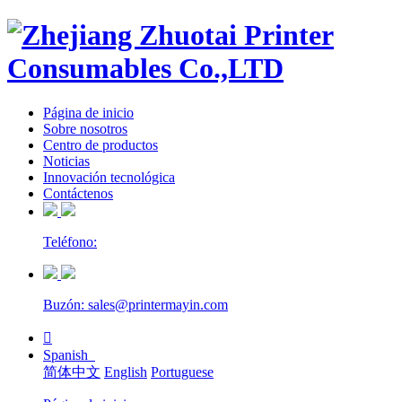
Página de inicio
Sobre nosotros
Centro de productos
Noticias
Innovación tecnológica
Contáctenos
Teléfono:
Buzón: sales@printermayin.com

Spanish
简体中文
English
Portuguese