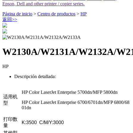
Epson, Dell and other printer / copier series.
Página de inicio
>
Centro de productos
>
HP
返回
>>
W2130A/W2131A/W2132A/W2
HP
Descripción detallada:
HP Color LaserJet Enterprise 5700dn/MFP 5800dn
适用机
HP Color LaserJet Enterprise 6700/6701dn/MFP 6800/68
型
01dn
打印数
K:3500 C/M/Y:3000
量
其他型