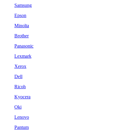
Samsung
Epson
Minolta
Brother
Panasonic
Lexmark
Xerox
Dell
Ricoh
Kyocera
Oki
Lenovo
Pantum