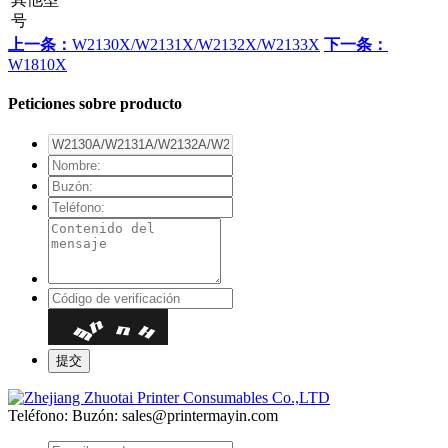
号
上一条：
W2130X/W2131X/W2132X/W2133X
下一条：
W1810X
Peticiones sobre producto
Teléfono:
Buzón: sales@printermayin.com