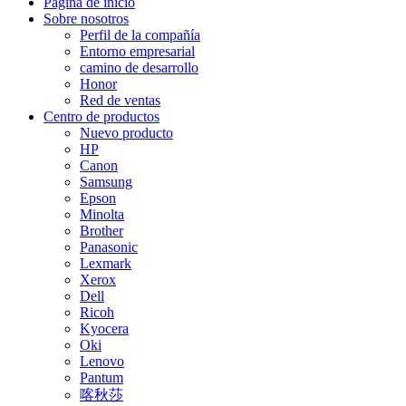
Página de inicio
Sobre nosotros
Perfil de la compañía
Entorno empresarial
camino de desarrollo
Honor
Red de ventas
Centro de productos
Nuevo producto
HP
Canon
Samsung
Epson
Minolta
Brother
Panasonic
Lexmark
Xerox
Dell
Ricoh
Kyocera
Oki
Lenovo
Pantum
喀秋莎