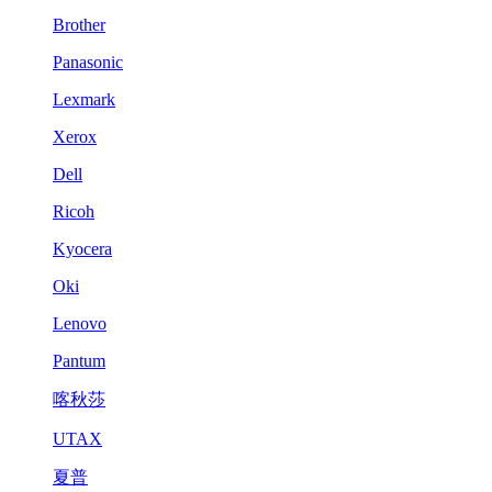
Brother
Panasonic
Lexmark
Xerox
Dell
Ricoh
Kyocera
Oki
Lenovo
Pantum
喀秋莎
UTAX
夏普