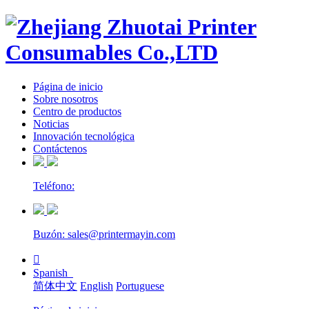
Página de inicio
Sobre nosotros
Centro de productos
Noticias
Innovación tecnológica
Contáctenos
Teléfono:
Buzón: sales@printermayin.com

Spanish
简体中文
English
Portuguese