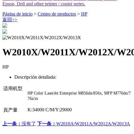
Epson, Dell and other printer / copier series.
Página de inicio
>
Centro de productos
>
HP
返回
>>
W2010X/W2011X/W2012X/W2
HP
Descripción detallada:
适用机型
HP Color LaserJet Enterprise M856dn/856x, MFP M776dn/7
76z/zs
K:34000 C/M/Y:29000
頁产量
上一条：
没有了
下一条：
W2010A/W2011A/W2012A/W2013A