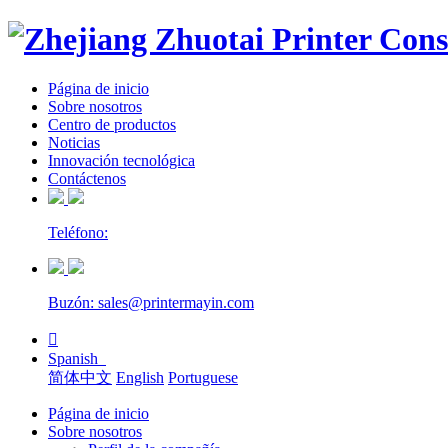
Página de inicio
Sobre nosotros
Centro de productos
Noticias
Innovación tecnológica
Contáctenos
Teléfono:
Buzón: sales@printermayin.com

Spanish
简体中文
English
Portuguese
Página de inicio
Sobre nosotros