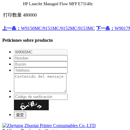
HP LaserJet Managed Flow MFP E73140z
打印数量
480000
上一条：
W9150MC/9151MC/9152MC/9153MC
下一条：
W9017
Peticiones sobre producto