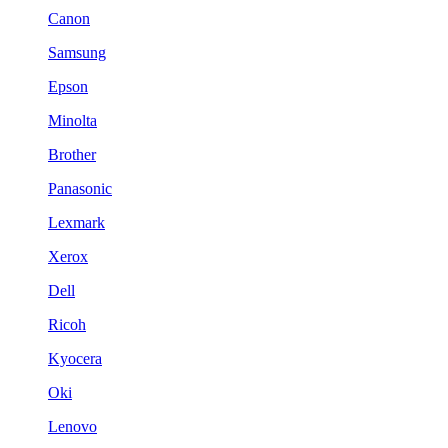
Canon
Samsung
Epson
Minolta
Brother
Panasonic
Lexmark
Xerox
Dell
Ricoh
Kyocera
Oki
Lenovo