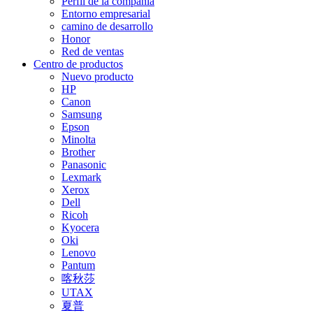
Perfil de la compañía
Entorno empresarial
camino de desarrollo
Honor
Red de ventas
Centro de productos
Nuevo producto
HP
Canon
Samsung
Epson
Minolta
Brother
Panasonic
Lexmark
Xerox
Dell
Ricoh
Kyocera
Oki
Lenovo
Pantum
喀秋莎
UTAX
夏普