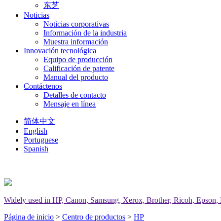
东芝
Noticias
Noticias corporativas
Información de la industria
Muestra información
Innovación tecnológica
Equipo de producción
Calificación de patente
Manual del producto
Contáctenos
Detalles de contacto
Mensaje en línea
简体中文
English
Portuguese
Spanish
Widely used in HP, Canon, Samsung, Xerox, Brother, Ricoh, Epson, Del
Página de inicio
>
Centro de productos
>
HP