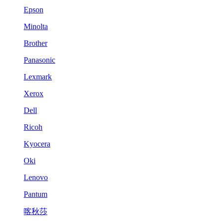
Epson
Minolta
Brother
Panasonic
Lexmark
Xerox
Dell
Ricoh
Kyocera
Oki
Lenovo
Pantum
喀秋莎