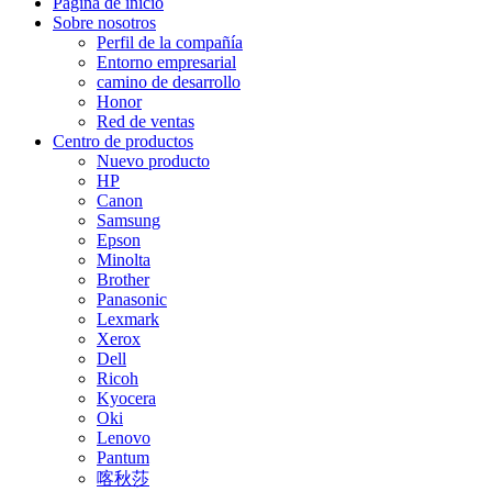
Página de inicio
Sobre nosotros
Perfil de la compañía
Entorno empresarial
camino de desarrollo
Honor
Red de ventas
Centro de productos
Nuevo producto
HP
Canon
Samsung
Epson
Minolta
Brother
Panasonic
Lexmark
Xerox
Dell
Ricoh
Kyocera
Oki
Lenovo
Pantum
喀秋莎