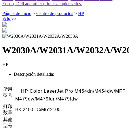
Epson, Dell and other printer / copier series.
Página de inicio
>
Centro de productos
>
HP
返回
>>
W2030A/W2031A/W2032A/W2
HP
Descripción detallada:
所用
HP Color LaserJet Pro M454dn/M454dw/MFP
型号
M479dw/M479fdn/M479fdw
打印
BK:2400 C/M/Y:2100
数量
其他
型号