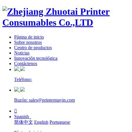
Página de inicio
Sobre nosotros
Centro de productos
Noticias
Innovación tecnológica
Contáctenos
Teléfono:
Buzón: sales@printermayin.com

Spanish
简体中文
English
Portuguese