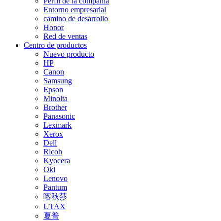
Perfil de la compañía
Entorno empresarial
camino de desarrollo
Honor
Red de ventas
Centro de productos
Nuevo producto
HP
Canon
Samsung
Epson
Minolta
Brother
Panasonic
Lexmark
Xerox
Dell
Ricoh
Kyocera
Oki
Lenovo
Pantum
喀秋莎
UTAX
夏普