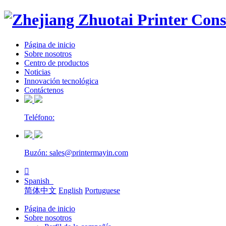
Página de inicio
Sobre nosotros
Centro de productos
Noticias
Innovación tecnológica
Contáctenos
Teléfono:
Buzón: sales@printermayin.com

Spanish
简体中文
English
Portuguese
Página de inicio
Sobre nosotros