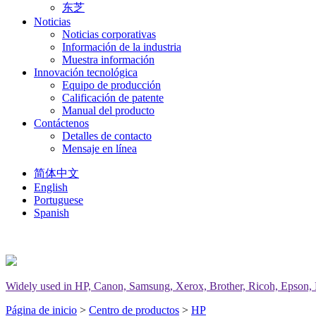
东芝
Noticias
Noticias corporativas
Información de la industria
Muestra información
Innovación tecnológica
Equipo de producción
Calificación de patente
Manual del producto
Contáctenos
Detalles de contacto
Mensaje en línea
简体中文
English
Portuguese
Spanish
Widely used in HP, Canon, Samsung, Xerox, Brother, Ricoh, Epson, Del
Página de inicio
>
Centro de productos
>
HP