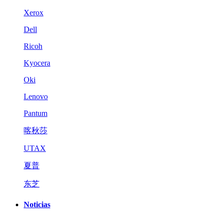
Xerox
Dell
Ricoh
Kyocera
Oki
Lenovo
Pantum
喀秋莎
UTAX
夏普
东芝
Noticias