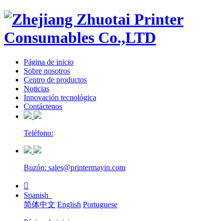
Página de inicio
Sobre nosotros
Centro de productos
Noticias
Innovación tecnológica
Contáctenos
Teléfono:
Buzón: sales@printermayin.com

Spanish
简体中文
English
Portuguese