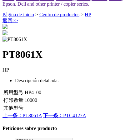
Epson, Dell and other printer / copier series.
Página de inicio
>
Centro de productos
>
HP
返回
>>
PT8061X
HP
Descripción detallada:
所用型号
HP4100
打印数量
10000
其他型号
上一条：
PT8061A
下一条：
PTC4127A
Peticiones sobre producto