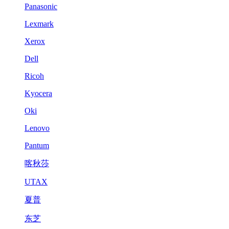
Panasonic
Lexmark
Xerox
Dell
Ricoh
Kyocera
Oki
Lenovo
Pantum
喀秋莎
UTAX
夏普
东芝