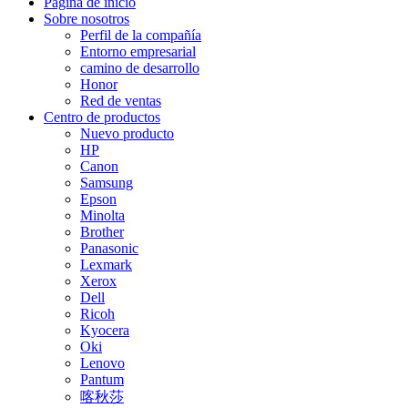
Página de inicio
Sobre nosotros
Perfil de la compañía
Entorno empresarial
camino de desarrollo
Honor
Red de ventas
Centro de productos
Nuevo producto
HP
Canon
Samsung
Epson
Minolta
Brother
Panasonic
Lexmark
Xerox
Dell
Ricoh
Kyocera
Oki
Lenovo
Pantum
喀秋莎