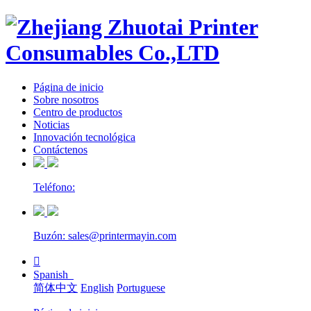
Página de inicio
Sobre nosotros
Centro de productos
Noticias
Innovación tecnológica
Contáctenos
Teléfono:
Buzón: sales@printermayin.com

Spanish
简体中文
English
Portuguese