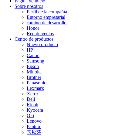
Página de inicio
Sobre nosotros
Perfil de la compañía
Entorno empresarial
camino de desarrollo
Honor
Red de ventas
Centro de productos
Nuevo producto
HP
Canon
Samsung
Epson
Minolta
Brother
Panasonic
Lexmark
Xerox
Dell
Ricoh
Kyocera
Oki
Lenovo
Pantum
喀秋莎