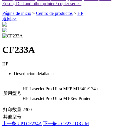
Epson, Dell and other printer / copier series.
Página de inicio
>
Centro de productos
>
HP
返回
>>
CF233A
HP
Descripción detallada:
HP LaserJet Pro Ultra MFP M134fn/134a
所用型号
HP LaserJet Pro Ultra M106w Printer
打印数量
2300
其他型号
上一条：
PTCF234A
下一条：
CF232 DRUM