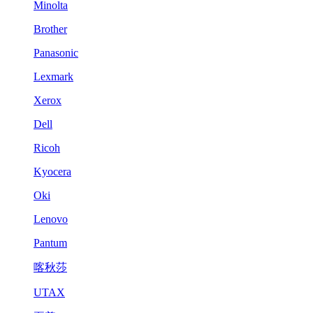
Minolta
Brother
Panasonic
Lexmark
Xerox
Dell
Ricoh
Kyocera
Oki
Lenovo
Pantum
喀秋莎
UTAX