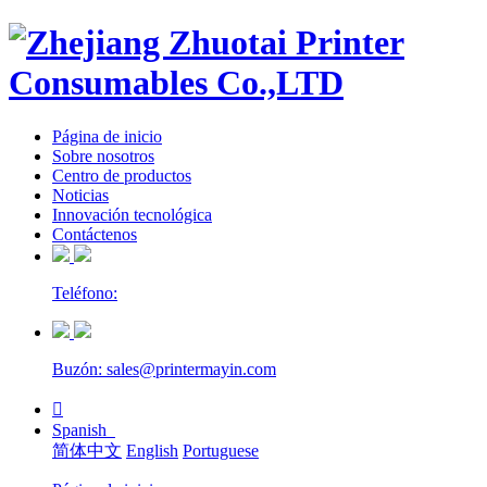
Página de inicio
Sobre nosotros
Centro de productos
Noticias
Innovación tecnológica
Contáctenos
Teléfono:
Buzón: sales@printermayin.com

Spanish
简体中文
English
Portuguese