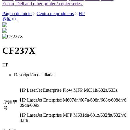
Epson, Dell and other printer / copier series.
Página de inicio
>
Centro de productos
>
HP
返回
>>
CF237X
HP
Descripción detallada:
HP LaserJet Enterprise Flow MFP M631h/632z/633z
HP LaserJet Enterprise M607dn/607n/608n/608x/608dn/6
所用型
09dn/609x
号
HP LaserJet Enterprise MFP M631dn/631z/632fht/632h/6
33fh