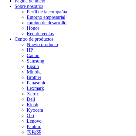
Página de inicio
Sobre nosotros
Perfil de la compañía
Entorno empresarial
camino de desarrollo
Honor
Red de ventas
Centro de productos
Nuevo producto
HP
Canon
Samsung
Epson
Minolta
Brother
Panasonic
Lexmark
Xerox
Dell
Ricoh
Kyocera
Oki
Lenovo
Pantum
喀秋莎