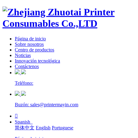
Página de inicio
Sobre nosotros
Centro de productos
Noticias
Innovación tecnológica
Contáctenos
Teléfono:
Buzón: sales@printermayin.com

Spanish
简体中文
English
Portuguese