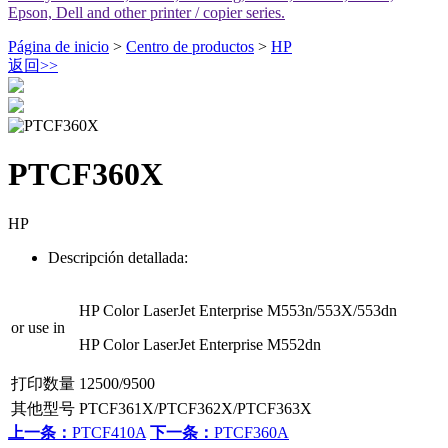
Epson, Dell and other printer / copier series.
Página de inicio
>
Centro de productos
>
HP
返回
>>
PTCF360X
HP
Descripción detallada:
HP Color LaserJet Enterprise M553n/553X/553dn
or use in
HP Color LaserJet Enterprise M552dn
打印数量
12500/9500
其他型号
PTCF361X/PTCF362X/PTCF363X
上一条：
PTCF410A
下一条：
PTCF360A