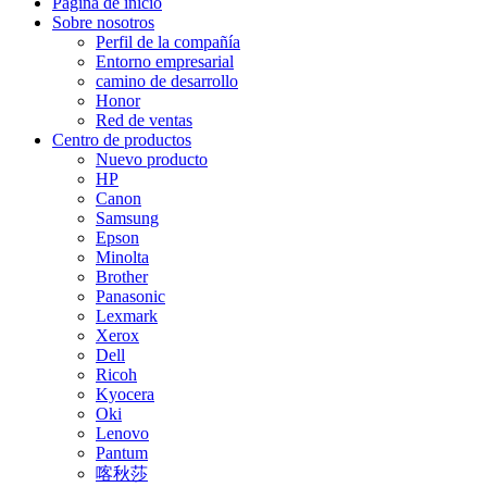
Página de inicio
Sobre nosotros
Perfil de la compañía
Entorno empresarial
camino de desarrollo
Honor
Red de ventas
Centro de productos
Nuevo producto
HP
Canon
Samsung
Epson
Minolta
Brother
Panasonic
Lexmark
Xerox
Dell
Ricoh
Kyocera
Oki
Lenovo
Pantum
喀秋莎