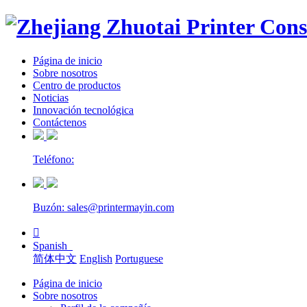
Página de inicio
Sobre nosotros
Centro de productos
Noticias
Innovación tecnológica
Contáctenos
Teléfono:
Buzón: sales@printermayin.com

Spanish
简体中文
English
Portuguese
Página de inicio
Sobre nosotros