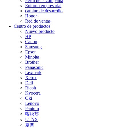
Perfil de la compañía
Entorno empresarial
camino de desarrollo
Honor
Red de ventas
Centro de productos
Nuevo producto
HP
Canon
Samsung
Epson
Minolta
Brother
Panasonic
Lexmark
Xerox
Dell
Ricoh
Kyocera
Oki
Lenovo
Pantum
喀秋莎
UTAX
夏普