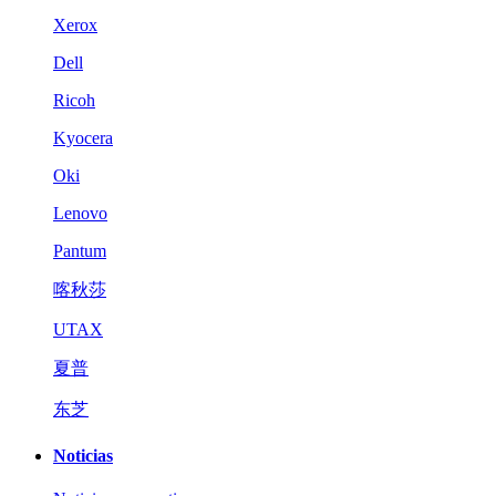
Xerox
Dell
Ricoh
Kyocera
Oki
Lenovo
Pantum
喀秋莎
UTAX
夏普
东芝
Noticias