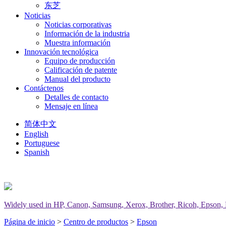
东芝
Noticias
Noticias corporativas
Información de la industria
Muestra información
Innovación tecnológica
Equipo de producción
Calificación de patente
Manual del producto
Contáctenos
Detalles de contacto
Mensaje en línea
简体中文
English
Portuguese
Spanish
Widely used in HP, Canon, Samsung, Xerox, Brother, Ricoh, Epson, Del
Página de inicio
>
Centro de productos
>
Epson