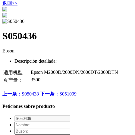
返回
>>
S050436
Epson
Descripción detallada:
Epson M2000D/2000DN/2000DT/2000DTN
适用机型：
3500
頁产量：
上一条：
S050438
下一条：
S051099
Peticiones sobre producto