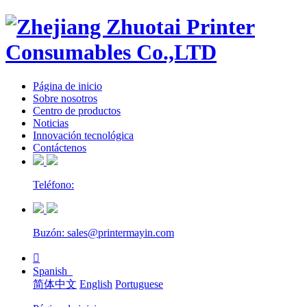
Página de inicio
Sobre nosotros
Centro de productos
Noticias
Innovación tecnológica
Contáctenos
Teléfono:
Buzón: sales@printermayin.com

Spanish
简体中文
English
Portuguese