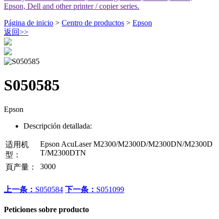
Epson, Dell and other printer / copier series.
Página de inicio
>
Centro de productos
>
Epson
返回
>>
S050585
Epson
Descripción detallada:
Epson AcuLaser M2300/M2300D/M2300DN/M2300D
适用机
T/M2300DTN
型：
3000
頁产量：
上一条：
S050584
下一条：
S051099
Peticiones sobre producto