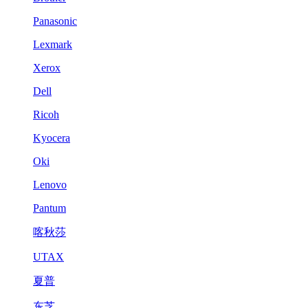
Panasonic
Lexmark
Xerox
Dell
Ricoh
Kyocera
Oki
Lenovo
Pantum
喀秋莎
UTAX
夏普
东芝