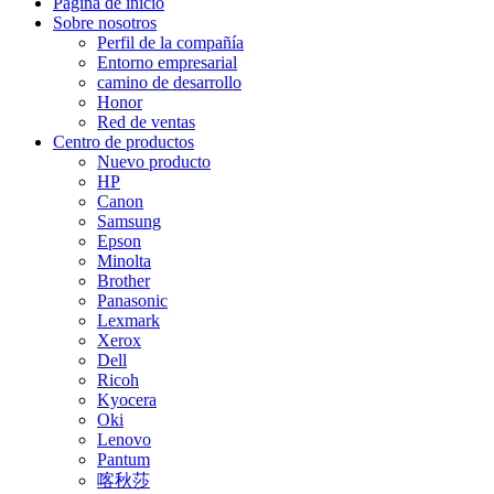
Página de inicio
Sobre nosotros
Perfil de la compañía
Entorno empresarial
camino de desarrollo
Honor
Red de ventas
Centro de productos
Nuevo producto
HP
Canon
Samsung
Epson
Minolta
Brother
Panasonic
Lexmark
Xerox
Dell
Ricoh
Kyocera
Oki
Lenovo
Pantum
喀秋莎