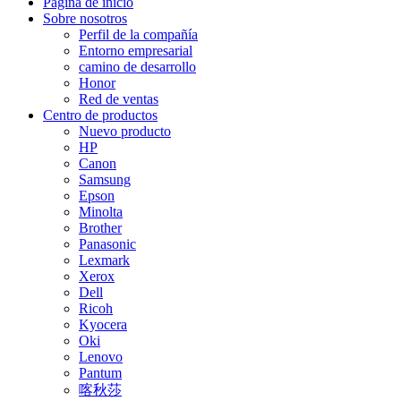
Página de inicio
Sobre nosotros
Perfil de la compañía
Entorno empresarial
camino de desarrollo
Honor
Red de ventas
Centro de productos
Nuevo producto
HP
Canon
Samsung
Epson
Minolta
Brother
Panasonic
Lexmark
Xerox
Dell
Ricoh
Kyocera
Oki
Lenovo
Pantum
喀秋莎