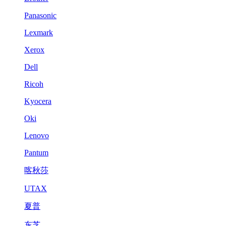
Panasonic
Lexmark
Xerox
Dell
Ricoh
Kyocera
Oki
Lenovo
Pantum
喀秋莎
UTAX
夏普
东芝