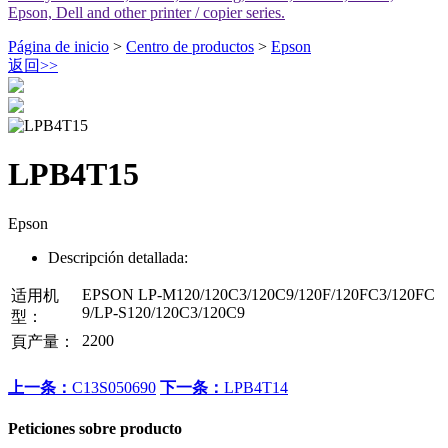
Epson, Dell and other printer / copier series.
Página de inicio
>
Centro de productos
>
Epson
返回
>>
LPB4T15
Epson
Descripción detallada:
EPSON LP-M120/120C3/120C9/120F/120FC3/120FC
适用机
9/LP-S120/120C3/120C9
型：
2200
頁产量：
上一条：
C13S050690
下一条：
LPB4T14
Peticiones sobre producto