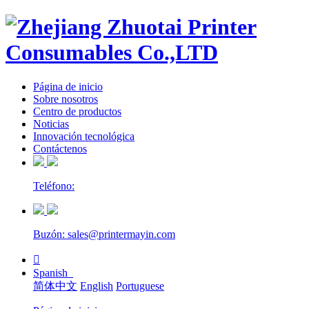
Página de inicio
Sobre nosotros
Centro de productos
Noticias
Innovación tecnológica
Contáctenos
Teléfono:
Buzón: sales@printermayin.com

Spanish
简体中文
English
Portuguese