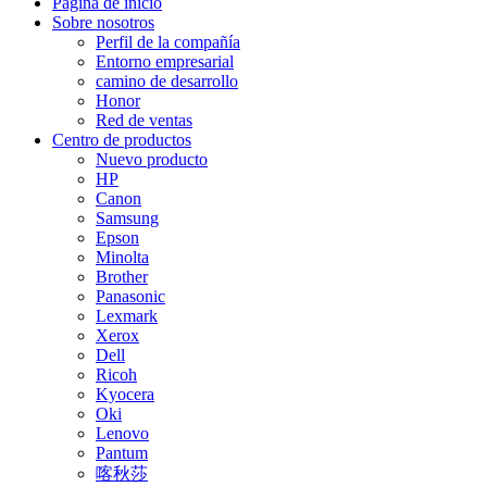
Página de inicio
Sobre nosotros
Perfil de la compañía
Entorno empresarial
camino de desarrollo
Honor
Red de ventas
Centro de productos
Nuevo producto
HP
Canon
Samsung
Epson
Minolta
Brother
Panasonic
Lexmark
Xerox
Dell
Ricoh
Kyocera
Oki
Lenovo
Pantum
喀秋莎