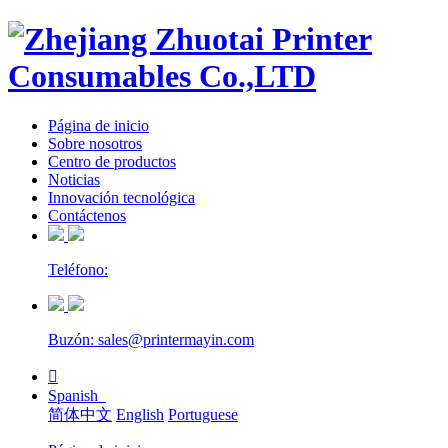
Página de inicio
Sobre nosotros
Centro de productos
Noticias
Innovación tecnológica
Contáctenos
Teléfono:
Buzón: sales@printermayin.com

Spanish
简体中文
English
Portuguese