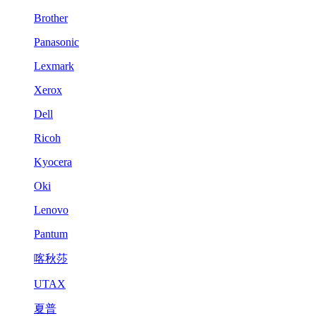
Brother
Panasonic
Lexmark
Xerox
Dell
Ricoh
Kyocera
Oki
Lenovo
Pantum
喀秋莎
UTAX
夏普