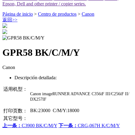
Epson, Dell and other printer / copier series.
Página de inicio
>
Centro de productos
>
Canon
返回
>>
GPR58 BK/C/M/Y
Canon
Descripción detallada:
适用机型：
Canon imageRUNNER ADVANCE C356iF III/C256iF II/
DX257IF
BK:23000 C/M/Y:18000
打印页数：
其它型号：
上一条：
C3900 BK/C/M/Y
下一条：
CRG-067H K/C/M/Y