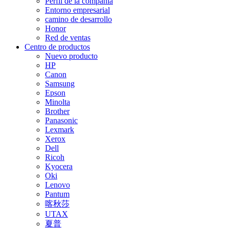
Perfil de la compañía
Entorno empresarial
camino de desarrollo
Honor
Red de ventas
Centro de productos
Nuevo producto
HP
Canon
Samsung
Epson
Minolta
Brother
Panasonic
Lexmark
Xerox
Dell
Ricoh
Kyocera
Oki
Lenovo
Pantum
喀秋莎
UTAX
夏普