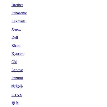
Brother
Panasonic
Lexmark
Xerox
Dell
Ricoh
Kyocera
Oki
Lenovo
Pantum
喀秋莎
UTAX
夏普