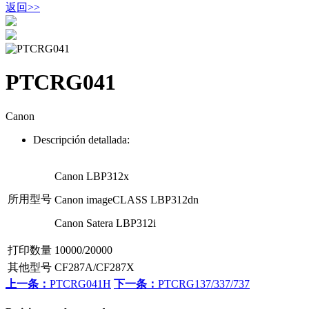
返回
>>
PTCRG041
Canon
Descripción detallada:
Canon LBP312x
所用型号
Canon imageCLASS LBP312dn
Canon Satera LBP312i
打印数量
10000/20000
其他型号
CF287A/CF287X
上一条：
PTCRG041H
下一条：
PTCRG137/337/737