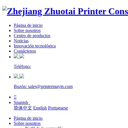
Página de inicio
Sobre nosotros
Centro de productos
Noticias
Innovación tecnológica
Contáctenos
Teléfono:
Buzón: sales@printermayin.com

Spanish
简体中文
English
Portuguese
Página de inicio
Sobre nosotros