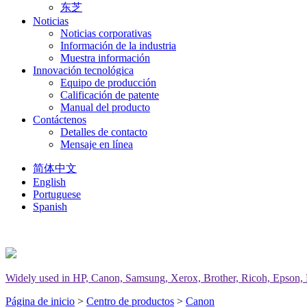
东芝
Noticias
Noticias corporativas
Información de la industria
Muestra información
Innovación tecnológica
Equipo de producción
Calificación de patente
Manual del producto
Contáctenos
Detalles de contacto
Mensaje en línea
简体中文
English
Portuguese
Spanish
Widely used in HP, Canon, Samsung, Xerox, Brother, Ricoh, Epson, Del
Página de inicio
>
Centro de productos
>
Canon