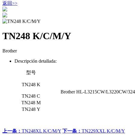
返回
>>
TN248 K/C/M/Y
Brother
Descripción detallada:
型号
TN248 K
Brother HL-L3215CW/L3220CW/
TN248
C
TN248
M
TN248
Y
上一条：
TN248XL K/C/M/Y
下一条：
TN229XXL K/C/M/Y