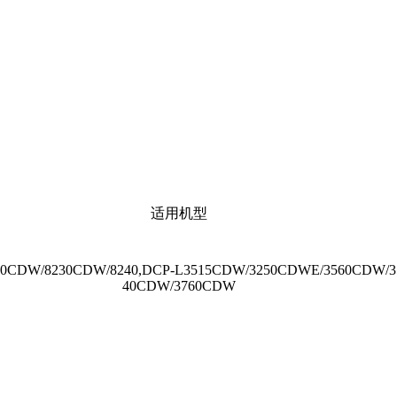
适用机型
3240CDW/8230CDW/8240,DCP-L3515CDW/3250CDWE/3560CDW/
40CDW/3760CDW