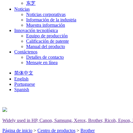
东芝
Noticias
Noticias corporativas
Información de la industria
Muestra información
Innovación tecnológica
Equipo de producción
Calificación de patente
Manual del producto
Contáctenos
Detalles de contacto
Mensaje en línea
简体中文
English
Portuguese
Spanish
Widely used in HP, Canon, Samsung, Xerox, Brother, Ricoh, Epson, Del
Página de inicio
>
Centro de productos
>
Brother