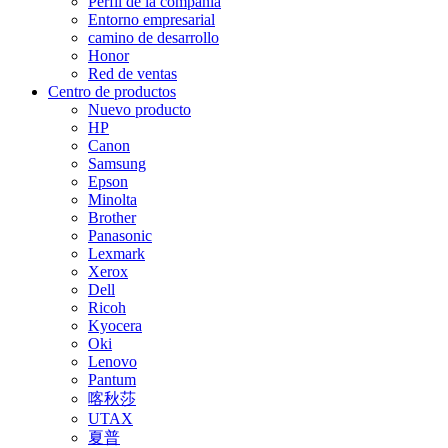
Perfil de la compañía
Entorno empresarial
camino de desarrollo
Honor
Red de ventas
Centro de productos
Nuevo producto
HP
Canon
Samsung
Epson
Minolta
Brother
Panasonic
Lexmark
Xerox
Dell
Ricoh
Kyocera
Oki
Lenovo
Pantum
喀秋莎
UTAX
夏普