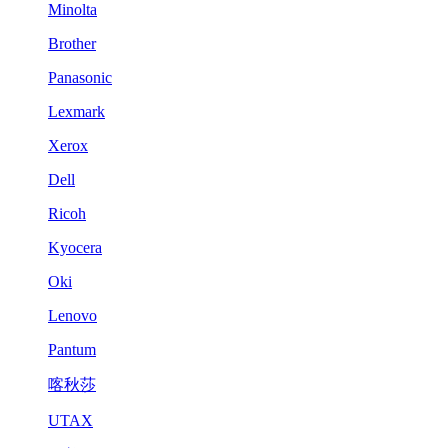
Minolta
Brother
Panasonic
Lexmark
Xerox
Dell
Ricoh
Kyocera
Oki
Lenovo
Pantum
喀秋莎
UTAX