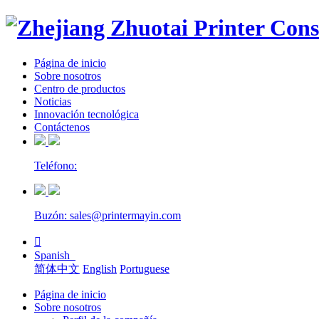
Página de inicio
Sobre nosotros
Centro de productos
Noticias
Innovación tecnológica
Contáctenos
Teléfono:
Buzón: sales@printermayin.com

Spanish
简体中文
English
Portuguese
Página de inicio
Sobre nosotros