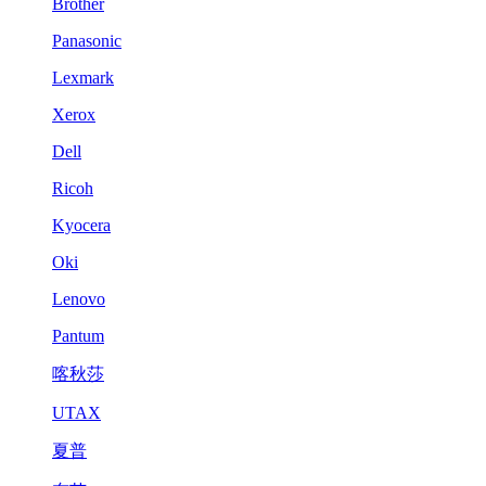
Brother
Panasonic
Lexmark
Xerox
Dell
Ricoh
Kyocera
Oki
Lenovo
Pantum
喀秋莎
UTAX
夏普