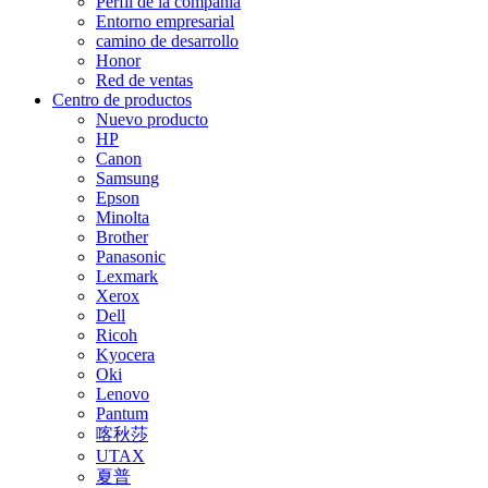
Perfil de la compañía
Entorno empresarial
camino de desarrollo
Honor
Red de ventas
Centro de productos
Nuevo producto
HP
Canon
Samsung
Epson
Minolta
Brother
Panasonic
Lexmark
Xerox
Dell
Ricoh
Kyocera
Oki
Lenovo
Pantum
喀秋莎
UTAX
夏普