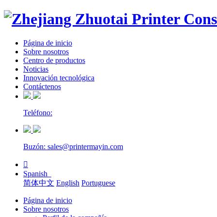
Página de inicio
Sobre nosotros
Centro de productos
Noticias
Innovación tecnológica
Contáctenos
Teléfono:
Buzón: sales@printermayin.com

Spanish
简体中文
English
Portuguese
Página de inicio
Sobre nosotros