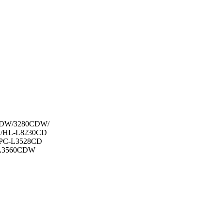
CDW/3280CDW/
/HL-L8230CD
PC-L3528CD
L3560CDW