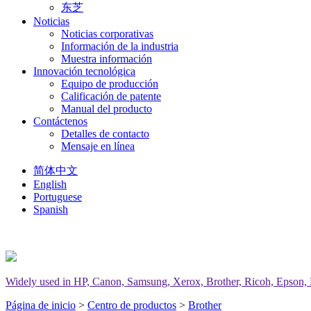
东芝
Noticias
Noticias corporativas
Información de la industria
Muestra información
Innovación tecnológica
Equipo de producción
Calificación de patente
Manual del producto
Contáctenos
Detalles de contacto
Mensaje en línea
简体中文
English
Portuguese
Spanish
Widely used in HP, Canon, Samsung, Xerox, Brother, Ricoh, Epson, Del
Página de inicio
>
Centro de productos
>
Brother