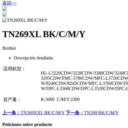
返回
>>
TN269XL BK/C/M/Y
Brother
Descripción detallada:
适用机型：
HL-L3220CDW/3228CDW/3288CDW/3240
3295CDW/FMC-3780CDW/MFC-L3720CDW
W/8240CDW/8245CDW/MFC-L3760CDW/D
W/DPC-L3568CDW/DPC-L3520CDW/DPC-
K:3000 C/M/Y:2300
頁产量：
上一条：
TN269XXL BK/C/M/Y
下一条：
TN269 BK/C/M/Y
Peticiones sobre producto