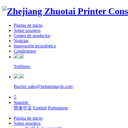
Página de inicio
Sobre nosotros
Centro de productos
Noticias
Innovación tecnológica
Contáctenos
Teléfono:
Buzón: sales@printermayin.com

Spanish
简体中文
English
Portuguese
Página de inicio
Sobre nosotros