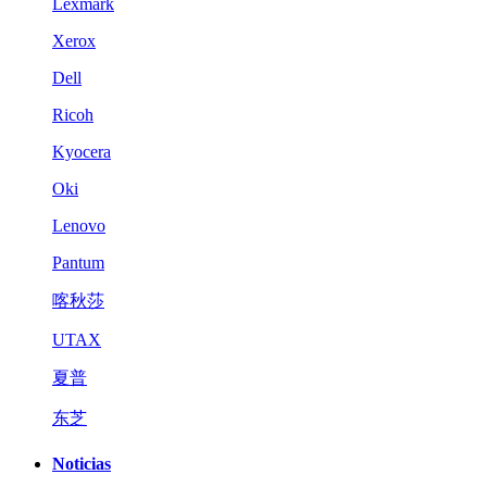
Lexmark
Xerox
Dell
Ricoh
Kyocera
Oki
Lenovo
Pantum
喀秋莎
UTAX
夏普
东芝
Noticias