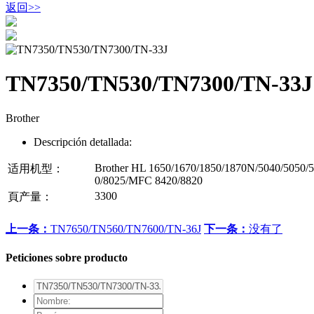
返回
>>
TN7350/TN530/TN7300/TN-33J
Brother
Descripción detallada:
Brother HL 1650/1670/1850/1870N/5040/5050
适用机型：
0/8025/MFC 8420/8820
3300
頁产量：
上一条：
TN7650/TN560/TN7600/TN-36J
下一条：
没有了
Peticiones sobre producto