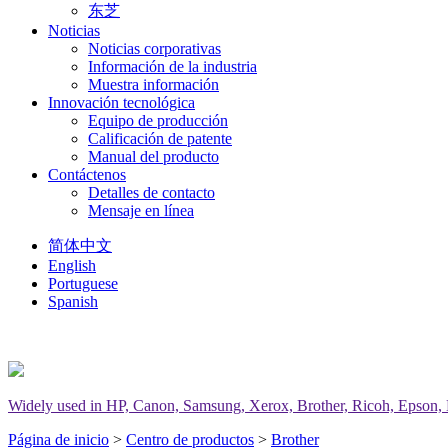
东芝
Noticias
Noticias corporativas
Información de la industria
Muestra información
Innovación tecnológica
Equipo de producción
Calificación de patente
Manual del producto
Contáctenos
Detalles de contacto
Mensaje en línea
简体中文
English
Portuguese
Spanish
Widely used in HP, Canon, Samsung, Xerox, Brother, Ricoh, Epson, Del
Página de inicio
>
Centro de productos
>
Brother