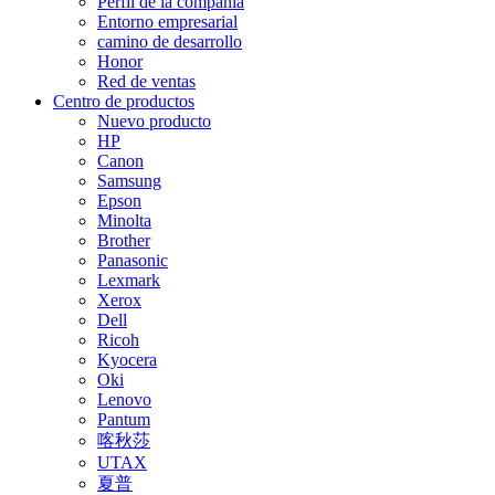
Perfil de la compañía
Entorno empresarial
camino de desarrollo
Honor
Red de ventas
Centro de productos
Nuevo producto
HP
Canon
Samsung
Epson
Minolta
Brother
Panasonic
Lexmark
Xerox
Dell
Ricoh
Kyocera
Oki
Lenovo
Pantum
喀秋莎
UTAX
夏普