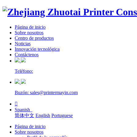
Página de inicio
Sobre nosotros
Centro de productos
Noticias
Innovación tecnológica
Contáctenos
Teléfono:
Buzón: sales@printermayin.com

Spanish
简体中文
English
Portuguese
Página de inicio
Sobre nosotros