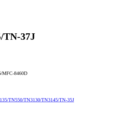
/TN-37J
65/MFC-8460D
135/TN550/TN3130/TN3145/TN-35J