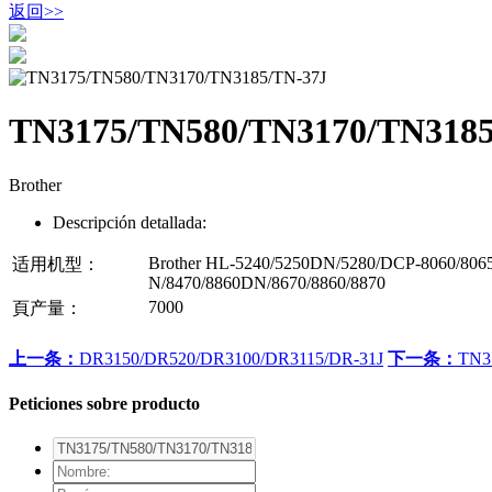
返回
>>
TN3175/TN580/TN3170/TN3185
Brother
Descripción detallada:
Brother HL-5240/5250DN/5280/DCP-8060/80
适用机型：
N/8470/8860DN/8670/8860/8870
7000
頁产量：
上一条：
DR3150/DR520/DR3100/DR3115/DR-31J
下一条：
TN3
Peticiones sobre producto