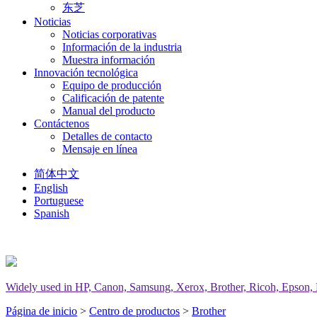
东芝
Noticias
Noticias corporativas
Información de la industria
Muestra información
Innovación tecnológica
Equipo de producción
Calificación de patente
Manual del producto
Contáctenos
Detalles de contacto
Mensaje en línea
简体中文
English
Portuguese
Spanish
Widely used in HP, Canon, Samsung, Xerox, Brother, Ricoh, Epson, Del
Página de inicio
>
Centro de productos
>
Brother