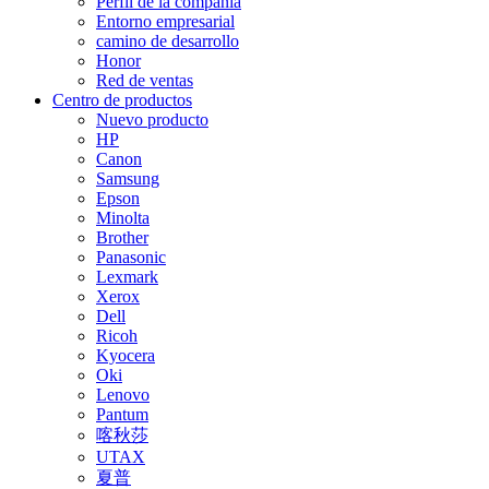
Perfil de la compañía
Entorno empresarial
camino de desarrollo
Honor
Red de ventas
Centro de productos
Nuevo producto
HP
Canon
Samsung
Epson
Minolta
Brother
Panasonic
Lexmark
Xerox
Dell
Ricoh
Kyocera
Oki
Lenovo
Pantum
喀秋莎
UTAX
夏普