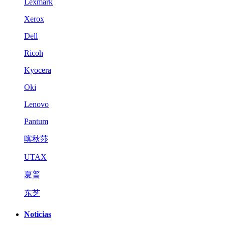
Lexmark
Xerox
Dell
Ricoh
Kyocera
Oki
Lenovo
Pantum
喀秋莎
UTAX
夏普
东芝
Noticias